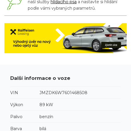
naší služby
hlídacího psa
a nastavte si hlídání
podle vámi vybraných parametrů.
Další informace o voze
VIN
JMZDK6W7601468508
Výkon
89 kW
Palivo
benzín
Barva
bílá