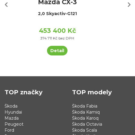
Mazda CX-3
2,0 Skyactiv-G121
453 400 Kč
374 711 Kč bez DPH
Detail
TOP značky
TOP modely
Škoda
Škoda Fabia
Hyundai
Škoda Kamiq
Mazda
Škoda Karoq
Peugeot
Škoda Octavia
Ford
Škoda Scala