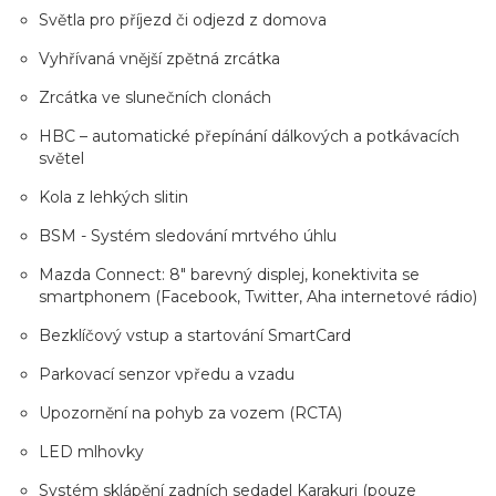
Světla pro příjezd či odjezd z domova
Vyhřívaná vnější zpětná zrcátka
Zrcátka ve slunečních clonách
HBC – automatické přepínání dálkových a potkávacích
světel
Kola z lehkých slitin
BSM - Systém sledování mrtvého úhlu
Mazda Connect: 8" barevný displej, konektivita se
smartphonem (Facebook, Twitter, Aha internetové rádio)
Bezklíčový vstup a startování SmartCard
Parkovací senzor vpředu a vzadu
Upozornění na pohyb za vozem (RCTA)
LED mlhovky
Systém sklápění zadních sedadel Karakuri (pouze