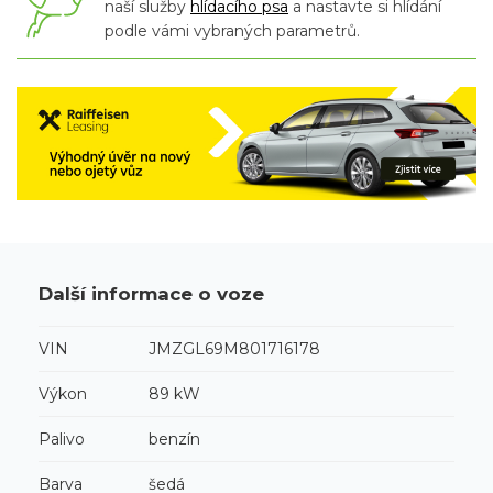
naší služby
hlídacího psa
a nastavte si hlídání
podle vámi vybraných parametrů.
Další informace o voze
VIN
JMZGL69M801716178
Výkon
89 kW
Palivo
benzín
Barva
šedá