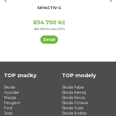
SKYACTIV-G
834 700 Kč
689 835 Kč bez DPH
Detail
TOP značky
TOP modely
Škoda
Škoda Fabia
Hyundai
Škoda Kamiq
Mazda
Škoda Karoq
Peugeot
Škoda Octavia
Ford
Škoda Scala
Jeep
Škoda Kodiaq