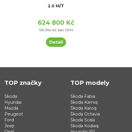
2.0 M/T
624 800 Kč
516 364 Kč bez DPH
Detail
TOP značky
TOP modely
Škoda
Škoda Fabia
Hyundai
Škoda Kamiq
Mazda
Škoda Karoq
Peugeot
Škoda Octavia
Ford
Škoda Scala
Jeep
Škoda Kodiaq
Opel
Hyundai i30