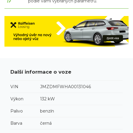
podle vámi vybraných parametrů.
Další informace o voze
VIN
JMZDMFWHA00131046
Výkon
132 kW
Palivo
benzín
Barva
černá