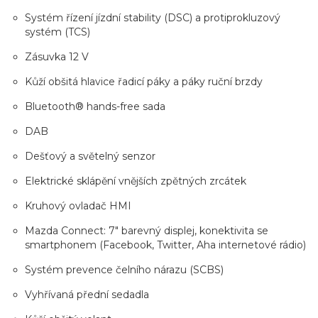
Systém řízení jízdní stability (DSC) a protiprokluzový
systém (TCS)
Zásuvka 12 V
Kůží obšitá hlavice řadicí páky a páky ruční brzdy
Bluetooth® hands-free sada
DAB
Dešťový a světelný senzor
Elektrické sklápění vnějších zpětných zrcátek
Kruhový ovladač HMI
Mazda Connect: 7" barevný displej, konektivita se
smartphonem (Facebook, Twitter, Aha internetové rádio)
Systém prevence čelního nárazu (SCBS)
Vyhřívaná přední sedadla