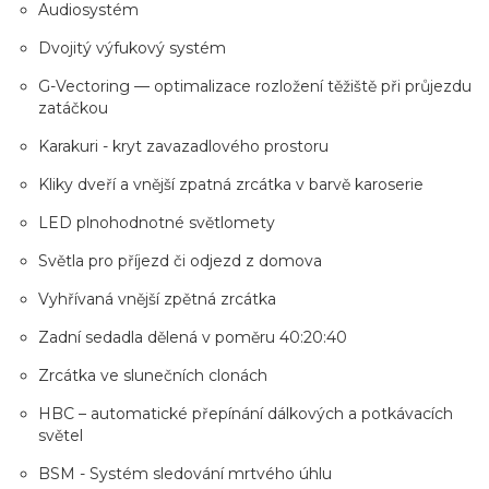
Audiosystém
Dvojitý výfukový systém
G-Vectoring — optimalizace rozložení těžiště při průjezdu
zatáčkou
Karakuri - kryt zavazadlového prostoru
Kliky dveří a vnější zpatná zrcátka v barvě karoserie
LED plnohodnotné světlomety
Světla pro příjezd či odjezd z domova
Vyhřívaná vnější zpětná zrcátka
Zadní sedadla dělená v poměru 40:20:40
Zrcátka ve slunečních clonách
HBC – automatické přepínání dálkových a potkávacích
světel
BSM - Systém sledování mrtvého úhlu