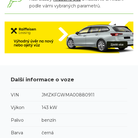
podle vámi vybraných parametrů.
Další informace o voze
VIN
JMZKFGWMA00880911
Výkon
143 kW
Palivo
benzín
Barva
černá