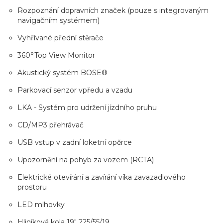
Rozpoznání dopravních značek (pouze s integrovaným
navigačním systémem)
Vyhřívané přední stěrače
360°Top View Monitor
Akustický systém BOSE®
Parkovací senzor vpředu a vzadu
LKA - Systém pro udržení jízdního pruhu
CD/MP3 přehrávač
USB vstup v zadní loketní opěrce
Upozornění na pohyb za vozem (RCTA)
Elektrické otevírání a zavírání víka zavazadlového
prostoru
LED mlhovky
Hliníková kola 19" 225/55/19