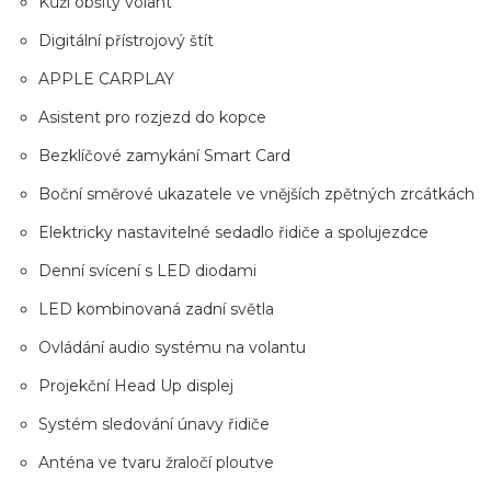
Kůží obšitý volant
Digitální přístrojový štít
APPLE CARPLAY
Asistent pro rozjezd do kopce
Bezklíčové zamykání Smart Card
Boční směrové ukazatele ve vnějších zpětných zrcátkách
Elektricky nastavitelné sedadlo řidiče a spolujezdce
Denní svícení s LED diodami
LED kombinovaná zadní světla
Ovládání audio systému na volantu
Projekční Head Up displej
Systém sledování únavy řidiče
Anténa ve tvaru žraločí ploutve