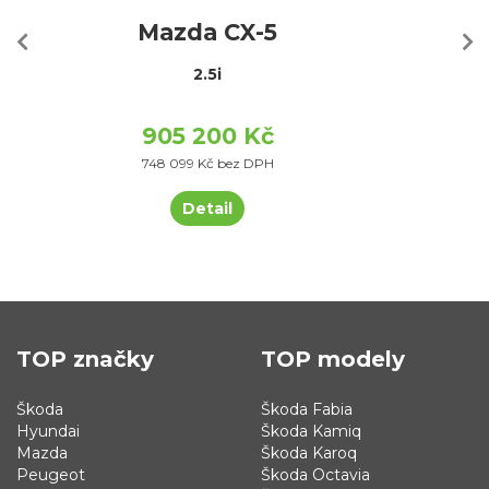
Mazda CX-5
2.5i
905 200 Kč
748 099 Kč bez DPH
Detail
TOP značky
TOP modely
Škoda
Škoda Fabia
Hyundai
Škoda Kamiq
Mazda
Škoda Karoq
Peugeot
Škoda Octavia