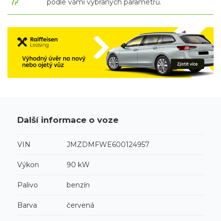
podle vámi vybraných parametrů.
Další informace o voze
VIN
JMZDMFWE600124957
Výkon
90 kW
Palivo
benzín
Barva
červená