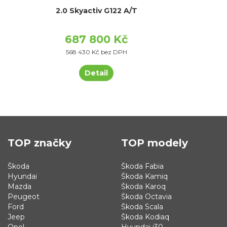
2.0 Skyactiv G122 A/T
687 800 Kč
568 430 Kč bez DPH
Detail
TOP značky
TOP modely
Škoda
Škoda Fabia
Hyundai
Škoda Kamiq
Mazda
Škoda Karoq
Peugeot
Škoda Octavia
Ford
Škoda Scala
Jeep
Škoda Kodiaq
Opel
Hyundai i30