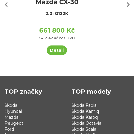
Mazda CX-30
2.0i G122K
661 800 Kč
546 942 Kč bez DPH
Detail
TOP značky
TOP modely
Škoda
Škoda Fabia
Hyundai
Škoda Kamiq
Mazda
Škoda Karoq
Peugeot
Škoda Octavia
Ford
Škoda Scala