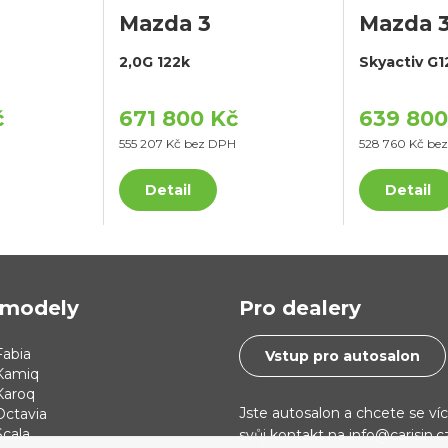
Mazda 3
Mazda 
2,0G 122k
Skyactiv G1
č
671 800 Kč
639 800
555 207 Kč bez DPH
528 760 Kč be
Detail
Detail
modely
Pro dealery
abia
Vstup pro autosalon
Kamiq
Karoq
Jste autosalon a chcete se ví
Octavia
cala
svůj kontakt na info@carisin.