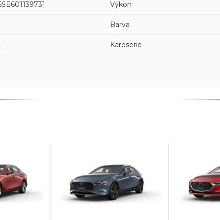
SE601139731
Výkon
Barva
3
Karoserie