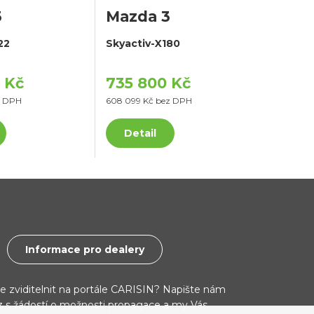
3
Mazda 3
22
Skyactiv-X180
 Kč
735 800 Kč
z DPH
608 099 Kč bez DPH
Detail
Informace pro dealery
ce zviditelnit na portále CARISIN? Napište nám
cz s žádostí o možnosti propagace a my Vás