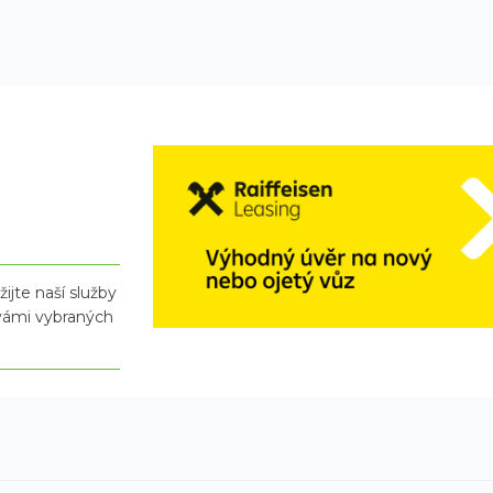
ijte naší služby
 vámi vybraných