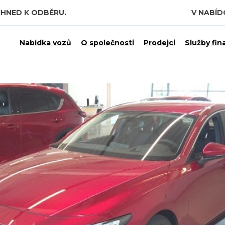
IHNED K ODBĚRU.
V NABÍ
Nabídka vozů
O společnosti
Prodejci
Služby fin