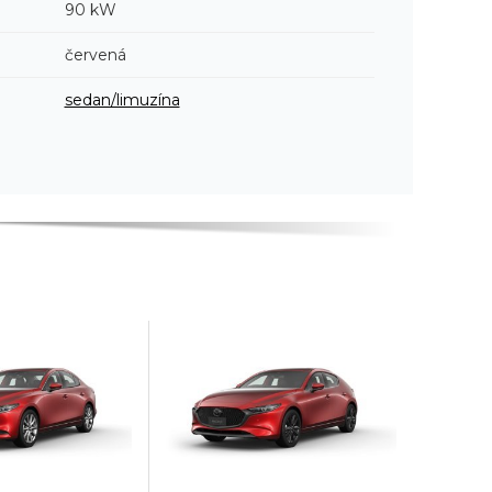
90 kW
červená
sedan/limuzína