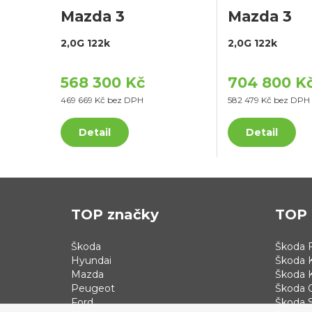
Mazda 3
Mazda 3
2,0G 122k
2,0G 122k
568 300 Kč
704 800 K
469 669 Kč bez DPH
582 479 Kč bez DPH
Detail
Detail
TOP značky
TOP 
Škoda
Škoda F
Hyundai
Škoda 
Mazda
Škoda 
Peugeot
Škoda 
Ford
Škoda S