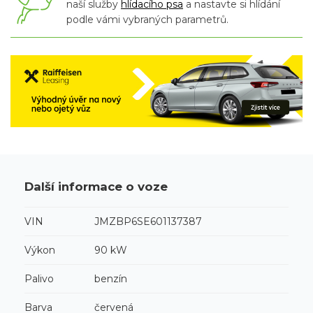
naší služby
hlídacího psa
a nastavte si hlídání
podle vámi vybraných parametrů.
Další informace o voze
VIN
JMZBP6SE601137387
Výkon
90 kW
Palivo
benzín
Barva
červená