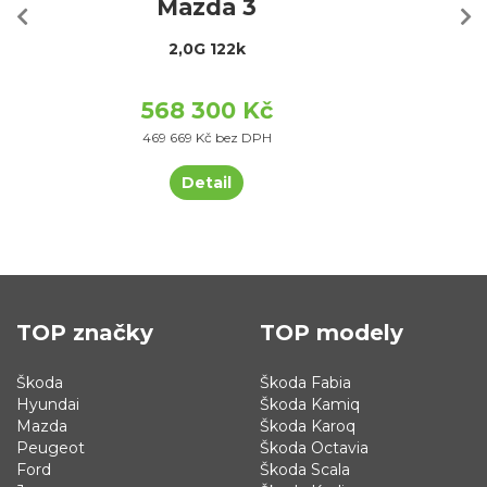
Mazda 3
2,0G 122k
568 300 Kč
469 669 Kč bez DPH
Detail
TOP značky
TOP modely
Škoda
Škoda Fabia
Hyundai
Škoda Kamiq
Mazda
Škoda Karoq
Peugeot
Škoda Octavia
Ford
Škoda Scala