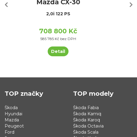
Mazda CX-30
2,0i 122 PS
708 800 Kč
585 785 Kč bez DPH
Detail
TOP značky
TOP modely
Škoda
Škoda Fabia
Hyundai
Škoda Kamiq
Mazda
Škoda Karoq
Peugeot
Škoda Octavia
Ford
Škoda Scala