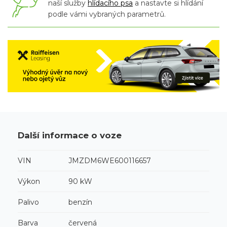
naší služby
hlídacího psa
a nastavte si hlídání
podle vámi vybraných parametrů.
Další informace o voze
VIN
JMZDM6WE600116657
Výkon
90 kW
Palivo
benzín
Barva
červená