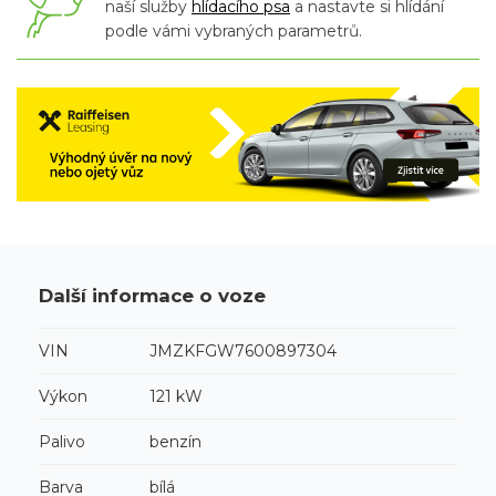
naší služby
hlídacího psa
a nastavte si hlídání
podle vámi vybraných parametrů.
Další informace o voze
VIN
JMZKFGW7600897304
Výkon
121 kW
Palivo
benzín
Barva
bílá