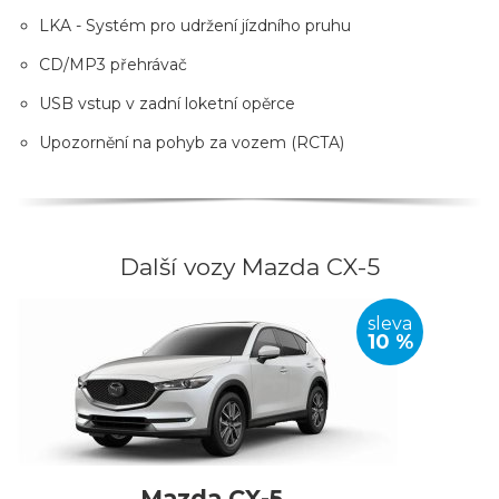
LKA - Systém pro udržení jízdního pruhu
CD/MP3 přehrávač
USB vstup v zadní loketní opěrce
Upozornění na pohyb za vozem (RCTA)
Další vozy Mazda CX-5
sleva
10 %
Mazda CX-5