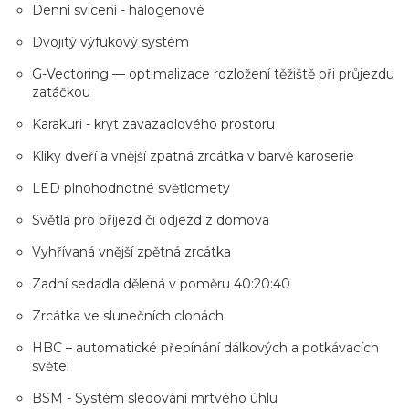
Denní svícení - halogenové
Dvojitý výfukový systém
G-Vectoring — optimalizace rozložení těžiště při průjezdu
zatáčkou
Karakuri - kryt zavazadlového prostoru
Kliky dveří a vnější zpatná zrcátka v barvě karoserie
LED plnohodnotné světlomety
Světla pro příjezd či odjezd z domova
Vyhřívaná vnější zpětná zrcátka
Zadní sedadla dělená v poměru 40:20:40
Zrcátka ve slunečních clonách
HBC – automatické přepínání dálkových a potkávacích
světel
BSM - Systém sledování mrtvého úhlu