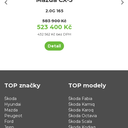
2.0G 165
583 900 Kč
523 400 Kč
432 562 Kč bez DPH
Detail
TOP značky
TOP modely
Škoda
Škoda Fabia
Hyundai
Škoda Kamiq
Mazda
Škoda Karoq
Peugeot
Škoda Octavia
Ford
Škoda Scala
Jeep
Škoda Kodiaq