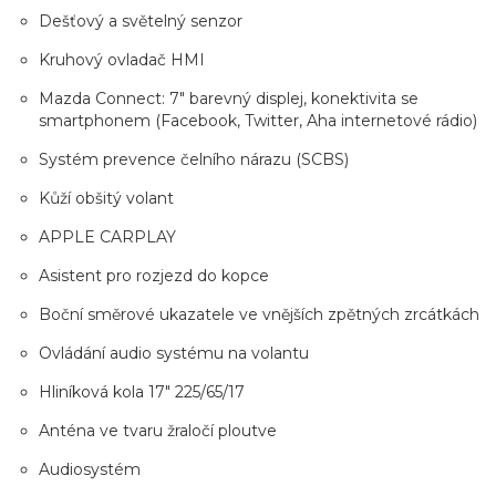
Dešťový a světelný senzor
Kruhový ovladač HMI
Mazda Connect: 7" barevný displej, konektivita se
smartphonem (Facebook, Twitter, Aha internetové rádio)
Systém prevence čelního nárazu (SCBS)
Kůží obšitý volant
APPLE CARPLAY
Asistent pro rozjezd do kopce
Boční směrové ukazatele ve vnějších zpětných zrcátkách
Ovládání audio systému na volantu
Hliníková kola 17" 225/65/17
Anténa ve tvaru žraločí ploutve
Audiosystém