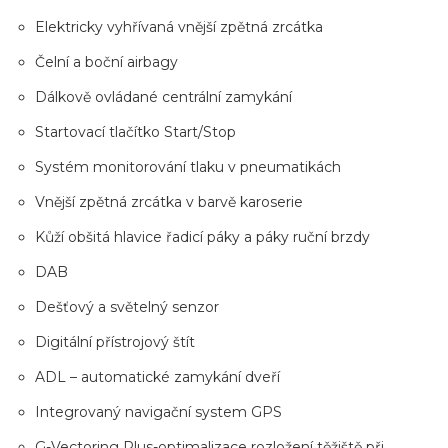
Elektricky vyhřívaná vnější zpětná zrcátka
Čelní a boční airbagy
Dálkově ovládané centrální zamykání
Startovací tlačítko Start/Stop
Systém monitorování tlaku v pneumatikách
Vnější zpětná zrcátka v barvě karoserie
Kůží obšitá hlavice řadicí páky a páky ruční brzdy
DAB
Dešťový a světelný senzor
Digitální přístrojový štít
ADL – automatické zamykání dveří
Integrovaný navigační system GPS
G-Vectoring Plus-optimalizace rozložení těžiště při