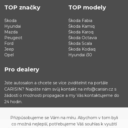
TOP značky
TOP modely
Škoda
Škoda Fabia
Hyundai
Škoda Kamiq
Mazda
Škoda Karoq
Peugeot
Škoda Octavia
Ford
Škoda Scala
Jeep
Škoda Kodiaq
Opel
Hyundai i30
Pro dealery
Jste autosalon a chcete se více zviditelnit na portále
CARISIN? Napište nám svůj kontakt na info@carisin.cz s
žádostí o možnosti propagace a my Vás kontaktujeme do
24 hodin.
Přizpůsobujeme se Vám na míru. Abychom v tom byli
co možná nejlepší, potřebujeme Váš souhlas k využití