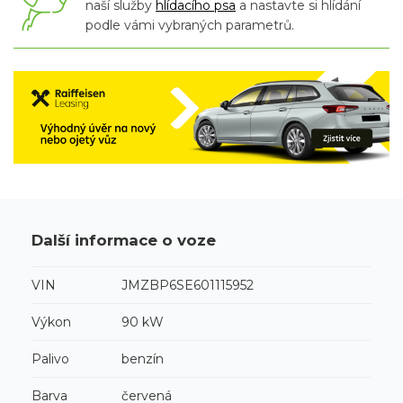
naší služby
hlídacího psa
a nastavte si hlídání
podle vámi vybraných parametrů.
Další informace o voze
VIN
JMZBP6SE601115952
Výkon
90 kW
Palivo
benzín
Barva
červená