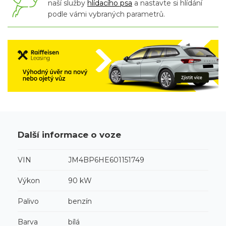
naší služby
hlídacího psa
a nastavte si hlídání
podle vámi vybraných parametrů.
Další informace o voze
VIN
JM4BP6HE601151749
Výkon
90 kW
Palivo
benzín
Barva
bílá