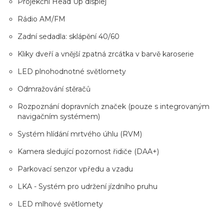
Projekční Head Up displej
Rádio AM/FM
Zadní sedadla: sklápění 40/60
Kliky dveří a vnější zpatná zrcátka v barvě karoserie
LED plnohodnotné světlomety
Odmražování stěračů
Rozpoznání dopravních značek (pouze s integrovaným
navigačním systémem)
Systém hlídání mrtvého úhlu (RVM)
Kamera sledující pozornost řidiče (DAA+)
Parkovací senzor vpředu a vzadu
LKA - Systém pro udržení jízdního pruhu
LED mlhové světlomety