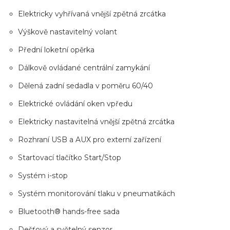
Elektricky vyhřívaná vnější zpětná zrcátka
Výškově nastavitelný volant
Přední loketní opěrka
Dálkově ovládané centrální zamykání
Dělená zadní sedadla v poměru 60/40
Elektrické ovládání oken vpředu
Elektricky nastavitelná vnější zpětná zrcátka
Rozhraní USB a AUX pro externí zařízení
Startovací tlačítko Start/Stop
Systém i-stop
Systém monitorování tlaku v pneumatikách
Bluetooth® hands-free sada
Dešťový a světelný senzor