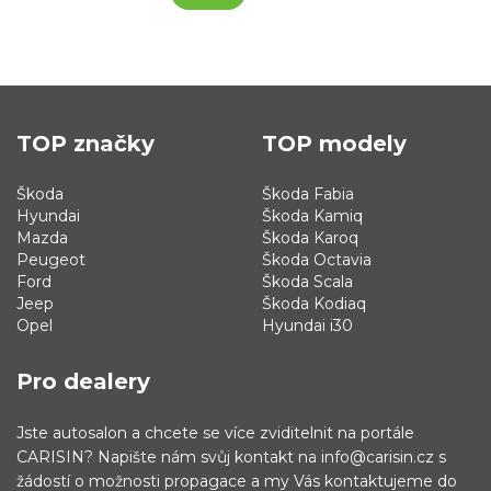
TOP značky
TOP modely
Škoda
Škoda Fabia
Hyundai
Škoda Kamiq
Mazda
Škoda Karoq
Peugeot
Škoda Octavia
Ford
Škoda Scala
Jeep
Škoda Kodiaq
Opel
Hyundai i30
Pro dealery
Jste autosalon a chcete se více zviditelnit na portále
CARISIN? Napište nám svůj kontakt na info@carisin.cz s
žádostí o možnosti propagace a my Vás kontaktujeme do