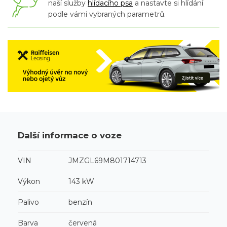
naší služby
hlídacího psa
a nastavte si hlídání
podle vámi vybraných parametrů.
Další informace o voze
VIN
JMZGL69M801714713
Výkon
143 kW
Palivo
benzín
Barva
červená