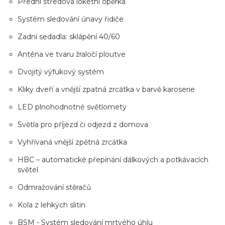
Přední středová loketní opěrka
Systém sledování únavy řidiče
Zadní sedadla: sklápění 40/60
Anténa ve tvaru žraločí ploutve
Dvojitý výfukový systém
Kliky dveří a vnější zpatná zrcátka v barvě karoserie
LED plnohodnotné světlomety
Světla pro příjezd či odjezd z domova
Vyhřívaná vnější zpětná zrcátka
HBC – automatické přepínání dálkových a potkávacích
světel
Odmražování stěračů
Kola z lehkých slitin
BSM - Systém sledování mrtvého úhlu