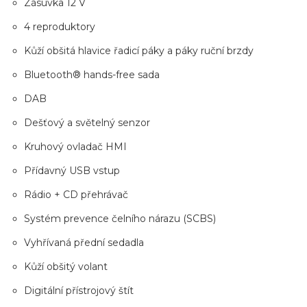
Zásuvka 12 V
4 reproduktory
Kůží obšitá hlavice řadicí páky a páky ruční brzdy
Bluetooth® hands-free sada
DAB
Dešťový a světelný senzor
Kruhový ovladač HMI
Přídavný USB vstup
Rádio + CD přehrávač
Systém prevence čelního nárazu (SCBS)
Vyhřívaná přední sedadla
Kůží obšitý volant
Digitální přístrojový štít