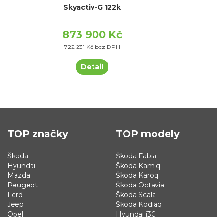
Skyactiv-G 122k
873 900 Kč
722 231 Kč bez DPH
Detail
TOP značky
TOP modely
Škoda
Škoda Fabia
Hyundai
Škoda Kamiq
Mazda
Škoda Karoq
Peugeot
Škoda Octavia
Ford
Škoda Scala
Jeep
Škoda Kodiaq
Opel
Hyundai i30