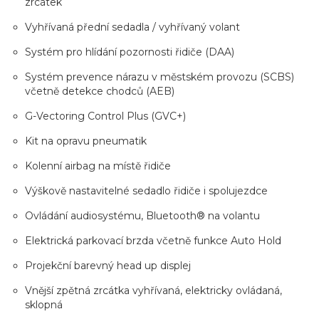
zrcátek
Vyhřívaná přední sedadla / vyhřívaný volant
Systém pro hlídání pozornosti řidiče (DAA)
Systém prevence nárazu v městském provozu (SCBS)
včetně detekce chodců (AEB)
G-Vectoring Control Plus (GVC+)
Kit na opravu pneumatik
Kolenní airbag na místě řidiče
Výškově nastavitelné sedadlo řidiče i spolujezdce
Ovládání audiosystému, Bluetooth® na volantu
Elektrická parkovací brzda včetně funkce Auto Hold
Projekční barevný head up displej
Vnější zpětná zrcátka vyhřívaná, elektricky ovládaná,
sklopná