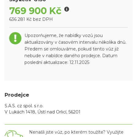
769 900 Kč
636 281 Kč bez DPH
Upozorňujeme, že nabídky vozů jsou
aktualizovány v časovém intervalu několika dnů.
Předem se omlouváme, pokud tento vůz již
nebude v nabídce daného prodejce. Datum
poslední aktualizace: 12.11.2025
Prodejce
S.A.S. cz spol. s r.o.
V Lukách 1418, Ústí nad Orlicí, 56201
Nenašli jste vůz, po kterém toužíte? Využijte