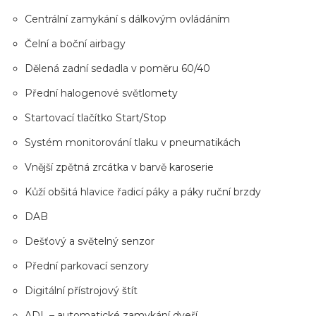
Centrální zamykání s dálkovým ovládáním
Čelní a boční airbagy
Dělená zadní sedadla v poměru 60/40
Přední halogenové světlomety
Startovací tlačítko Start/Stop
Systém monitorování tlaku v pneumatikách
Vnější zpětná zrcátka v barvě karoserie
Kůží obšitá hlavice řadicí páky a páky ruční brzdy
DAB
Dešťový a světelný senzor
Přední parkovací senzory
Digitální přístrojový štít
ADL – automatické zamykání dveří