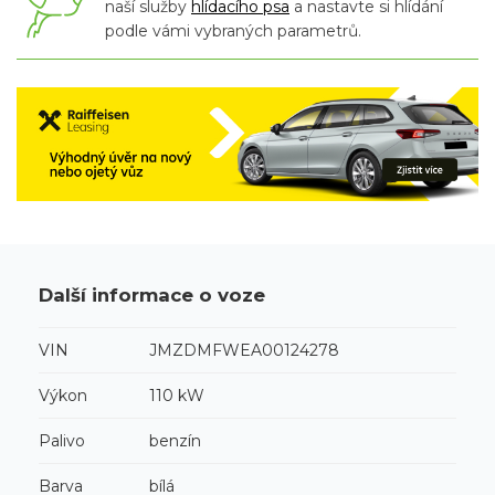
naší služby
hlídacího psa
a nastavte si hlídání
podle vámi vybraných parametrů.
Další informace o voze
VIN
JMZDMFWEA00124278
Výkon
110 kW
Palivo
benzín
Barva
bílá