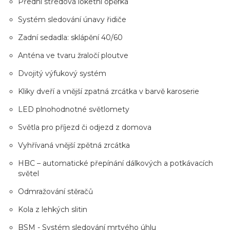
Přední středová loketní opěrka
Systém sledování únavy řidiče
Zadní sedadla: sklápění 40/60
Anténa ve tvaru žraločí ploutve
Dvojitý výfukový systém
Kliky dveří a vnější zpatná zrcátka v barvě karoserie
LED plnohodnotné světlomety
Světla pro příjezd či odjezd z domova
Vyhřívaná vnější zpětná zrcátka
HBC – automatické přepínání dálkových a potkávacích
světel
Odmražování stěračů
Kola z lehkých slitin
BSM - Systém sledování mrtvého úhlu