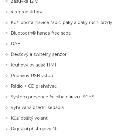
Zásuvka 12 V
4 reproduktory
Kůží obšitá hlavice řadicí páky a páky ruční brzdy
Bluetooth® hands-free sada
DAB
Dešťový a světelný senzor
Kruhový ovladač HMI
Přídavný USB vstup
Rádio + CD přehrávač
Systém prevence čelního nárazu (SCBS)
Vyhřívaná přední sedadla
Kůží obšitý volant
Digitální přístrojový štít