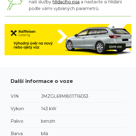
naší služby
hlídacího psa
a nastavte si hlídání
podle vámi vybraných parametrů.
Další informace o voze
VIN
JMZGL69M801716053
Výkon
143 kW
Palivo
benzín
Barva
bílá