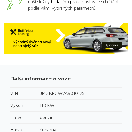
naší služby
hlídacího psa
a nastavte si hlídání
podle vámi vybraných parametrů.
Další informace o voze
VIN
JMZKFGW7A90101251
Výkon
110 kW
Palivo
benzín
Barva
červená