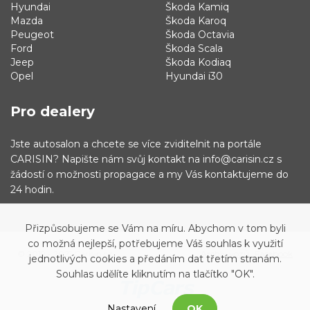
Hyundai
Škoda Kamiq
Mazda
Škoda Karoq
Peugeot
Škoda Octavia
Ford
Škoda Scala
Jeep
Škoda Kodiaq
Opel
Hyundai i30
Pro dealery
Jste autosalon a chcete se více zviditelnit na portále
CARISIN? Napište nám svůj kontakt na info@carisin.cz s
žádostí o možnosti propagace a my Vás kontaktujeme do
24 hodin.
Přizpůsobujeme se Vám na míru. Abychom v tom byli
co možná nejlepší, potřebujeme Váš souhlas k využití
© 2019 - 2021 Carisin.cz
Archiv vozů
Facebook
jednotlivých cookies a předáním dat třetím stranám.
Souhlas udělíte kliknutím na tlačítko "OK".
Nastavení
OK