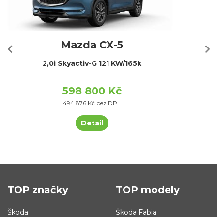
Mazda CX-5
2,0i Skyactiv-G 121 KW/165k
598 800 Kč
494 876 Kč bez DPH
Detail
TOP značky
TOP modely
Škoda
Škoda Fabia