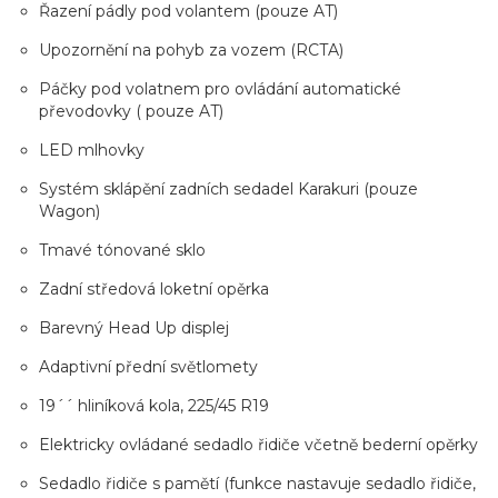
Řazení pádly pod volantem (pouze AT)
Upozornění na pohyb za vozem (RCTA)
Páčky pod volatnem pro ovládání automatické
převodovky ( pouze AT)
LED mlhovky
Systém sklápění zadních sedadel Karakuri (pouze
Wagon)
Tmavé tónované sklo
Zadní středová loketní opěrka
Barevný Head Up displej
Adaptivní přední světlomety
19´´ hliníková kola, 225/45 R19
Elektricky ovládané sedadlo řidiče včetně bederní opěrky
Sedadlo řidiče s pamětí (funkce nastavuje sedadlo řidiče,