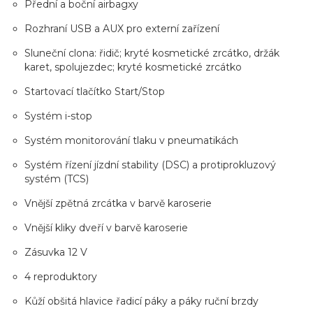
Přední a boční airbagxy
Rozhraní USB a AUX pro externí zařízení
Sluneční clona: řidič; kryté kosmetické zrcátko, držák
karet, spolujezdec; kryté kosmetické zrcátko
Startovací tlačítko Start/Stop
Systém i-stop
Systém monitorování tlaku v pneumatikách
Systém řízení jízdní stability (DSC) a protiprokluzový
systém (TCS)
Vnější zpětná zrcátka v barvě karoserie
Vnější kliky dveří v barvě karoserie
Zásuvka 12 V
4 reproduktory
Kůží obšitá hlavice řadicí páky a páky ruční brzdy