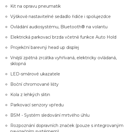
Kit na opravu pneumatik
Výškově nastavitelné sedadlo řidiče i spolujezdce
Ovládání audiosystému, Bluetooth® na volantu
Elektrická parkovací brzda včetně funkce Auto Hold
Projekční barevný head up displej
Vnější zpětná zrcátka vyhřívaná, elektricky ovládaná,
sklopná
LED-směrové ukazatele
Boční chromované lišty
Kola z lehkých slitin
Parkovací senzory vpředu
BSM - Systém sledování mrtvého úhlu
Rozpoznání dopravních značek (pouze s integrovaným
navigačním systémem)