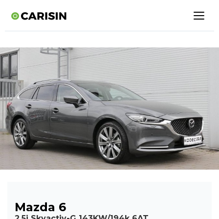
Mazda 6
2,5i Skyactiv-G 143KW/194k 6AT