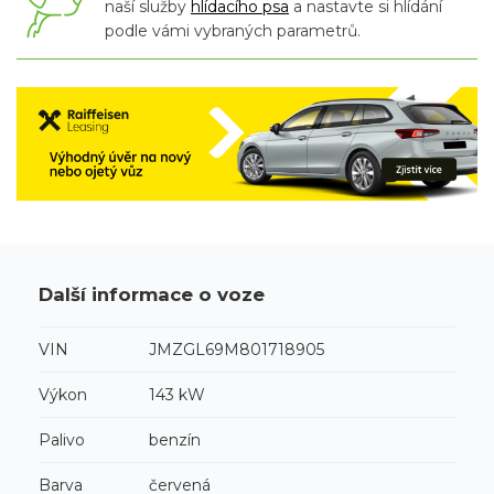
naší služby
hlídacího psa
a nastavte si hlídání
podle vámi vybraných parametrů.
Další informace o voze
VIN
JMZGL69M801718905
Výkon
143 kW
Palivo
benzín
Barva
červená