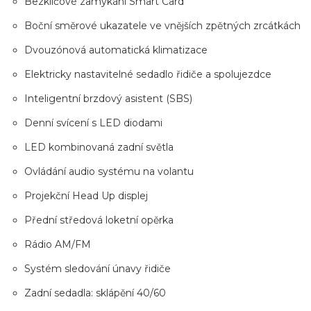
Bezklíčové zamykání Smart Card
Boční směrové ukazatele ve vnějších zpětných zrcátkách
Dvouzónová automatická klimatizace
Elektricky nastavitelné sedadlo řidiče a spolujezdce
Inteligentní brzdový asistent (SBS)
Denní svícení s LED diodami
LED kombinovaná zadní světla
Ovládání audio systému na volantu
Projekční Head Up displej
Přední středová loketní opěrka
Rádio AM/FM
Systém sledování únavy řidiče
Zadní sedadla: sklápění 40/60