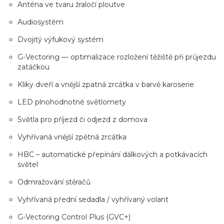
Anténa ve tvaru žraločí ploutve
Audiosystém
Dvojitý výfukový systém
G-Vectoring — optimalizace rozložení těžiště při průjezdu
zatáčkou
Kliky dveří a vnější zpatná zrcátka v barvě karoserie
LED plnohodnotné světlomety
Světla pro příjezd či odjezd z domova
Vyhřívaná vnější zpětná zrcátka
HBC – automatické přepínání dálkových a potkávacích
světel
Odmražování stěračů
Vyhřívaná přední sedadla / vyhřívaný volant
G-Vectoring Control Plus (GVC+)