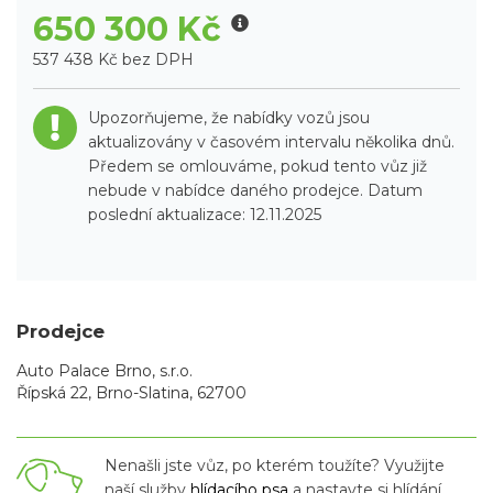
650 300 Kč
537 438 Kč bez DPH
Upozorňujeme, že nabídky vozů jsou
aktualizovány v časovém intervalu několika dnů.
Předem se omlouváme, pokud tento vůz již
nebude v nabídce daného prodejce. Datum
poslední aktualizace: 12.11.2025
Prodejce
Auto Palace Brno, s.r.o.
Řípská 22, Brno-Slatina, 62700
Nenašli jste vůz, po kterém toužíte? Využijte
naší služby
hlídacího psa
a nastavte si hlídání