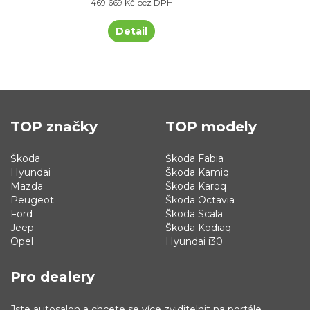
469 669 Kč bez DPH
Detail
TOP značky
TOP modely
Škoda
Škoda Fabia
Hyundai
Škoda Kamiq
Mazda
Škoda Karoq
Peugeot
Škoda Octavia
Ford
Škoda Scala
Jeep
Škoda Kodiaq
Opel
Hyundai i30
Pro dealery
Jste autosalon a chcete se více zviditelnit na portále