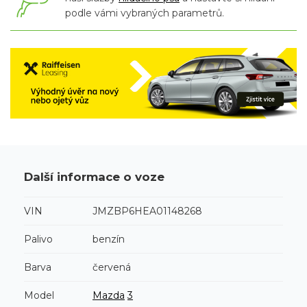
podle vámi vybraných parametrů.
Další informace o voze
VIN
JMZBP6HEA01148268
Palivo
benzín
Barva
červená
Model
Mazda
3