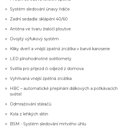
Systém sledování únavy řidiče
Zadní sedadla: sklápění 40/60
Anténa ve tvaru žraločí ploutve
Dvojitý výfukový systém
Kliky dveří a vnější zpatná zrcátka v barvě karoserie
LED plnohodnotné světlomety
Světla pro příjezd či odjezd z domova
Vyhřívaná vnější zpětná zrcátka
HBC – automatické přepínání dálkových a potkávacích
světel
Odmražování stěračů
Kola z lehkých slitin
BSM - Systém sledování mrtvého úhlu