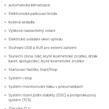
automatická klimatizace
Elektronická parkovací brzda
kožená sedadla
Výškově nastavitelný volant
Elektrické ovládání oken vpředu
Rozhraní USB a AUX pro externí zařízení
Sluneční clona: řidič; kryté kosmetické zrcátko, držák
karet, spolujezdec; kryté kosmetické zrcátko
Startovací tlačítko Start/Stop
Systém i-stop
Systém monitorování tlaku v pneumatikách
Systém řízení jízdní stability (DSC) a protiprokluzový
systém (TCS)
Zásuvka 12 V