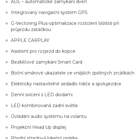
ADL – automatické zamykání dveří
Integrovaný navigační system GPS
G-Vectoring Plus-optimalizace rozložení těžiště při
průjezdu zatáčkou
APPLE CARPLAY
Asistent pro rozjezd do kopce
Bezklíčové zamykání Smart Card
Boční směrové ukazatele ve vnějších zpětných zrcátkách
Elektricky nastavitelné sedadlo řidiče a spolujezdce
Denní svícení s LED diodami
LED kombinovaná zadní světla
Ovládání audio systému na volantu
Projekční Head Up displej
Přední středová loketní opěrka