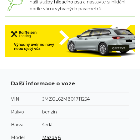
naší služby
hlídacího psa
a nastavte si hlídání
podle vámi vybraných parametrů.
Další informace o voze
VIN
JMZGL62M801711254
Palivo
benzín
Barva
šedá
Model
Mazda
6