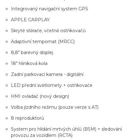
Integrovaný navigační system GPS
APPLE CARPLAY
Skryté stěrače, včetně ostřikovačů
Adaptivní tempomat (MRCC)
8,8" barevný displej
18" hliníková kola
Zadní parkovací kamera - digitální
LED přední světlomety + ostřikovače
HMI ovladač (nový design)
Volba jízdního režimu (pouze verze s AT)
8 reproduktorů
System pro hlídání mrtvých úhlů (BSM) + sledování
provozu za vozidlem (RCTA)