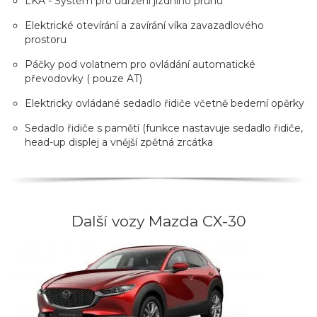
LKA - Systém pro udržení jízdního pruhu
Elektrické otevírání a zavírání víka zavazadlového
prostoru
Páčky pod volatnem pro ovládání automatické
převodovky ( pouze AT)
Elektricky ovládané sedadlo řidiče včetně bederní opěrky
Sedadlo řidiče s pamětí (funkce nastavuje sedadlo řidiče,
head-up displej a vnější zpětná zrcátka
Další vozy Mazda CX-30