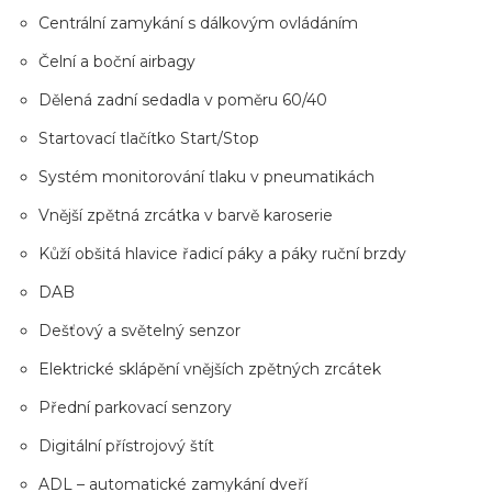
Centrální zamykání s dálkovým ovládáním
Čelní a boční airbagy
Dělená zadní sedadla v poměru 60/40
Startovací tlačítko Start/Stop
Systém monitorování tlaku v pneumatikách
Vnější zpětná zrcátka v barvě karoserie
Kůží obšitá hlavice řadicí páky a páky ruční brzdy
DAB
Dešťový a světelný senzor
Elektrické sklápění vnějších zpětných zrcátek
Přední parkovací senzory
Digitální přístrojový štít
ADL – automatické zamykání dveří