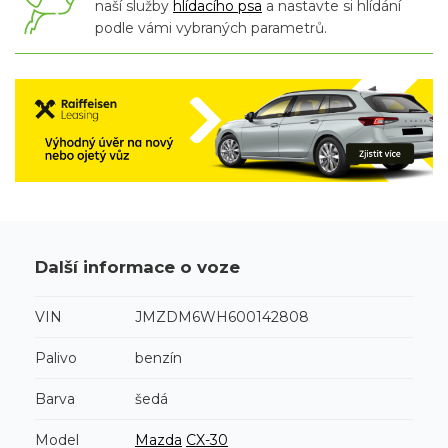
naší služby
hlídacího psa
a nastavte si hlídání
podle vámi vybraných parametrů.
Další informace o voze
VIN
JMZDM6WH600142808
Palivo
benzín
Barva
šedá
Model
Mazda
CX-30