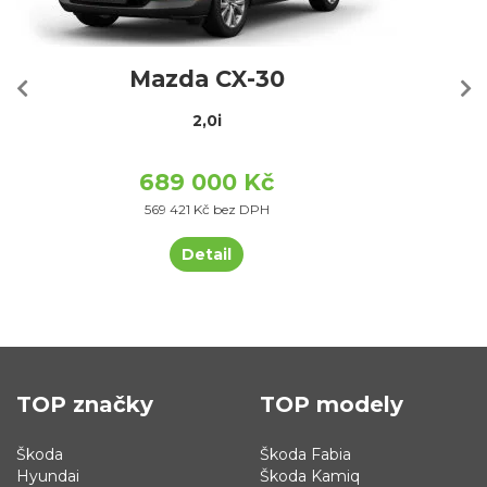
Mazda CX-30
2,0i
689 000 Kč
569 421 Kč bez DPH
Detail
TOP značky
TOP modely
Škoda
Škoda Fabia
Hyundai
Škoda Kamiq