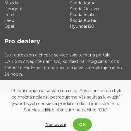
Mazda
Škoda Karoq
Peugeot
Škoda Octavia
Ford
Škoda Scala
Jeep
Škoda Kodiaq
Opel
Hyundai i30
Pro dealery
Jste autosalon a chcete se více zviditelnit na portále
CARISIN? Napište nám svůj kontakt na info@carisin.cz s
žádostí o možnosti propagace a my Vás kontaktujeme do
24 hodin.
Přizpůsobujeme se Vám na míru. Abychom v tom byli
co možná nejlepší, potřebujeme Váš souhlas k využití
© 2019 - 2021 Carisin.cz
Archiv vozů
Facebook
jednotlivých cookies a předáním dat třetím stranám.
Souhlas udělíte kliknutím na tlačítko "OK".
Nastavení
OK