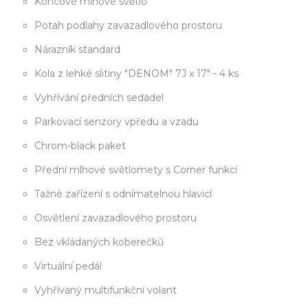
Koncové mlhové světlo
Potah podlahy zavazadlového prostoru
Nárazník standard
Kola z lehké slitiny "DENOM" 7J x 17" - 4 ks
Vyhřívání předních sedadel
Parkovací senzory vpředu a vzadu
Chrom-black paket
Přední mlhové světlomety s Corner funkcí
Tažné zařízení s odnímatelnou hlavicí
Osvětlení zavazadlového prostoru
Bez vkládaných koberečků
Virtuální pedál
Vyhřívaný multifunkční volant