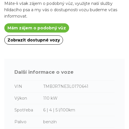
Máte-li však zájem o podobný vůz, využijte naší služby
hlídacího psa a my vás o dostupnosti vozu budeme včas
informovat.
Mám zájem o podobný vůz
Zobrazit dostupné vozy
Další informace o voze
VIN
TMBJR7NE3L0170641
Výkon
110 kW
Spotřeba
6 | 4 | 5 l/100km
Palivo
benzín