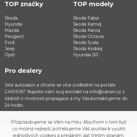
TOP značky
TOP modely
Škoda
Škoda Fabia
Hyundai
Škoda Kamiq
Mazda
Škoda Karoq
Peugeot
Škoda Octavia
Ford
Škoda Scala
Jeep
Škoda Kodiaq
Opel
Hyundai i30
Pro dealery
Jste autosalon a chcete se více zviditelnit na portále
CARISIN? Napište nám svůj kontakt na info@carisin.cz s
žádostí o možnosti propagace a my Vás kontaktujeme do
24 hodin.
Přizpůsobujeme se Vám na míru. Abychom v tom byli
co možná nejlepší, potřebujeme Váš souhlas k využití
© 2019 - 2021 Carisin.cz
Archiv vozů
Facebook
jednotlivých cookies a předáním dat třetím stranám.