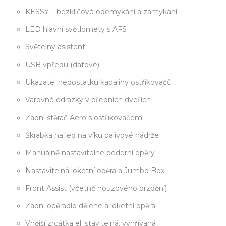
KESSY – bezklíčové odemykání a zamykání
LED hlavní světlomety s AFS
Světelný asistent
USB vpředu (datové)
Ukazatel nedostatku kapaliny ostřikovačů
Varovné odrazky v předních dveřích
Zadní stěrač Aero s ostřikovačem
Škrabka na led na víku palivové nádrže
Manuálně nastavitelné bederní opěry
Nastavitelná loketní opěra a Jumbo Box
Front Assist (včetně nouzového brzdění)
Zadní opěradlo dělené a loketní opěra
Vnější zrcátka el. stavitelná, vyhřívaná