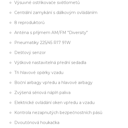
Výsuvné ostřikovače světlometů
Centrální zamykání s dálkovým ovládáním
8 reproduktorů
Anténa s příjmem AM/FM "Diversity"
Pneumatiky 225/45 R17 91W
Dešťový senzor
Výškově nastavitelná přední sedadla
Tři hlavové opěrky vzadu
Boční airbagy vpředu a hlavové airbagy
Zvýšená sériová náplň paliva
Elektrické ovládání oken vpředu a vzadu
Kontrola nezapnutých bezpečnostních pásů
Dvoutónová houkačka