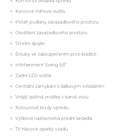
Komfortní sedadla vpředu
Koncové mlhové světlo
Potah podlahy zavazadlového prostoru
Osvětlení zavazadlového prostoru
Střešní spojler
Šrouby se zabezpečením proti krádeži
Infotainment Swing 6,5"
Zadní LED světla
Centrální zamykání s dálkovým ovládáním
Vnější zpětná zrcátka v barvě vozu
Kotoučové brzdy vpředu
Výškově nastavitelná přední sedadla
Tři hlavové opěrky vzadu