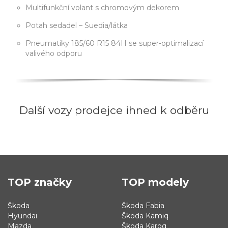
Multifunkční volant s chromovým dekorem
Potah sedadel – Suedia/látka
Pneumatiky 185/60 R15 84H se super-optimalizací
valivého odporu
Další vozy prodejce ihned k odběru
TOP značky
TOP modely
Škoda
Škoda Fabia
Hyundai
Škoda Kamiq
Mazda
Škoda Karoq