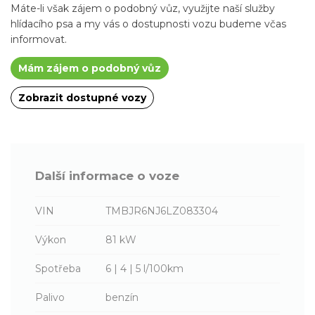
Máte-li však zájem o podobný vůz, využijte naší služby
hlídacího psa a my vás o dostupnosti vozu budeme včas
informovat.
Mám zájem o podobný vůz
Zobrazit dostupné vozy
Další informace o voze
VIN
TMBJR6NJ6LZ083304
Výkon
81 kW
Spotřeba
6 | 4 | 5 l/100km
Palivo
benzín