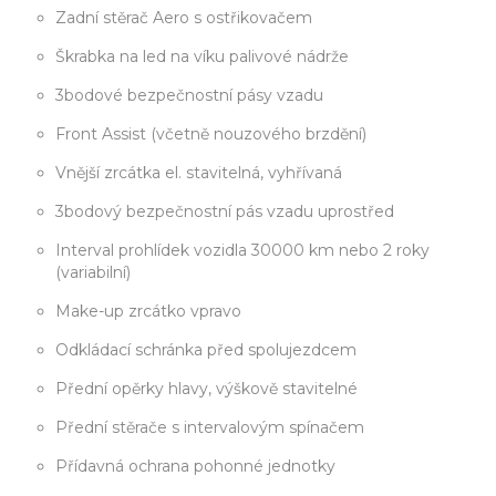
Zadní stěrač Aero s ostřikovačem
Škrabka na led na víku palivové nádrže
3bodové bezpečnostní pásy vzadu
Front Assist (včetně nouzového brzdění)
Vnější zrcátka el. stavitelná, vyhřívaná
3bodový bezpečnostní pás vzadu uprostřed
Interval prohlídek vozidla 30000 km nebo 2 roky
(variabilní)
Make-up zrcátko vpravo
Odkládací schránka před spolujezdcem
Přední opěrky hlavy, výškově stavitelné
Přední stěrače s intervalovým spínačem
Přídavná ochrana pohonné jednotky