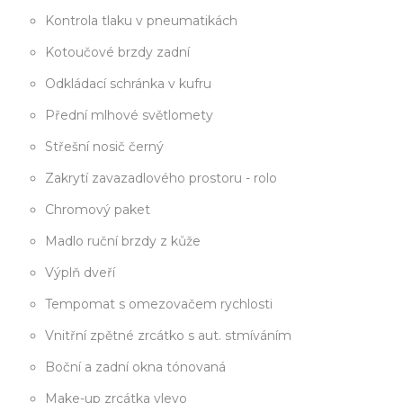
Kontrola tlaku v pneumatikách
Kotoučové brzdy zadní
Odkládací schránka v kufru
Přední mlhové světlomety
Střešní nosič černý
Zakrytí zavazadlového prostoru - rolo
Chromový paket
Madlo ruční brzdy z kůže
Výplň dveří
Tempomat s omezovačem rychlosti
Vnitřní zpětné zrcátko s aut. stmíváním
Boční a zadní okna tónovaná
Make-up zrcátka vlevo