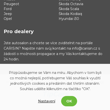
Peugeot
Škoda Octavia
Ford
Škoda Scala
Jeep
Škoda Kodiaq
Opel
Hyundai i30
Pro dealery
Jste autosalon a chcete se více zviditelnit na portále
CARISIN? Napište nám svůj kontakt na info@carisin.cz s
žádostí o možnosti propagace a my Vás kontaktujeme do
24 hodin.
Přizpůsobujeme se Vám na míru. Abychom v tom byli
co možná nejlepší, potřebujeme Váš souhlas k využití
© 2019 - 2021 Carisin.cz
Archiv vozů
Facebook
jednotlivých cookies a předáním dat třetím stranám.
Souhlas udělíte kliknutím na tlačítko "OK".
Nastavení
OK