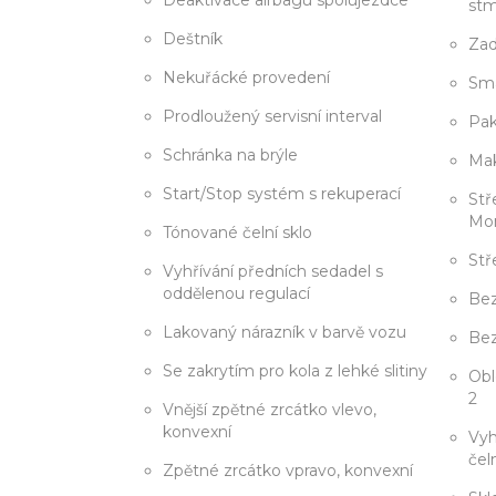
Deaktivace airbagu spolujezdce
stm
Deštník
Zad
Nekuřácké provedení
Sma
Prodloužený servisní interval
Pak
Schránka na brýle
Mak
Start/Stop systém s rekuperací
Stř
Mon
Tónované čelní sklo
Stř
Vyhřívání předních sedadel s
oddělenou regulací
Bez
Lakovaný nárazník v barvě vozu
Bez
Se zakrytím pro kola z lehké slitiny
Obl
2
Vnější zpětné zrcátko vlevo,
konvexní
Vyh
čel
Zpětné zrcátko vpravo, konvexní