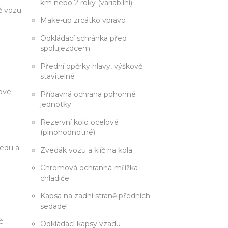
km nebo 2 roky (variabilní)
ě vozu
Make-up zrcátko vpravo
Odkládací schránka před
spolujezdcem
Přední opěrky hlavy, výškově
stavitelné
vové
Přídavná ochrana pohonné
jednotky
Rezervní kolo ocelové
(plnohodnotné)
ředu a
Zvedák vozu a klíč na kola
Chromová ochranná mřížka
chladiče
Kapsa na zadní straně předních
sedadel
č
Odkládací kapsy vzadu