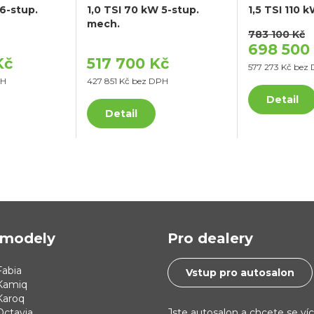
 6-stup.
1,0 TSI 70 kW 5-stup.
1,5 TSI 110 
mech.
783 100 Kč
698 500
Kč
517 700 Kč
577 273 Kč bez
PH
427 851 Kč bez DPH
Detail
Detail
modely
Pro dealery
abia
Vstup pro autosalon
Kamiq
Karoq
Jste autosalon a chcete se ví
Octavia