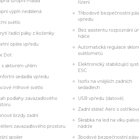
opná stropní madla
řízení
opní výplň nedělená
Tříbodové bezpečnostní pá
vpředu
třní světlo
Bez asistentu rozpoznání ú
rytí řadící páky z koženky
řidiče
etní opěra vpředu
Automatická regulace sklon
světlometů
i Dot
Elektronický stabilizující sy
tr s aktivním uhlím
ESC
fortní sedadla vpředu
Isofix na vnějších zadních
cové mlhové světlo
sedadlech
ah podlahy zavazadlového
USB vpředu (datové)
storu
Zadní stěrač Aero s ostřiko
nové brzdy zadní
Škrabka na led na víku paliv
ětlení zavazadlového prostoru
nádrže
ešní spojler
3bodové bezpečnostní pásy