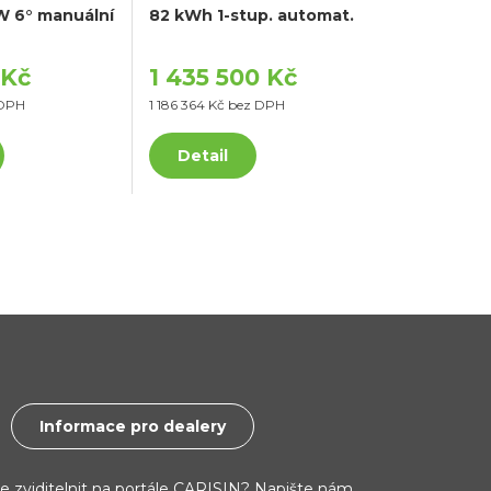
kW 6° manuální
82 kWh 1-stup. automat.
 Kč
1 435 500 Kč
 DPH
1 186 364 Kč bez DPH
Detail
Informace pro dealery
ce zviditelnit na portále CARISIN? Napište nám