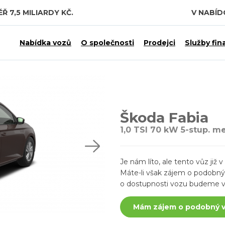
 7,5 MILIARDY KČ.
V NABÍ
Nabídka vozů
O společnosti
Prodejci
Služby fin
Škoda Fabia
1,0 TSI 70 kW 5-stup. m
Je nám líto, ale tento vůz ji
Máte-li však zájem o podobný v
o dostupnosti vozu budeme v
Mám zájem o podobný 