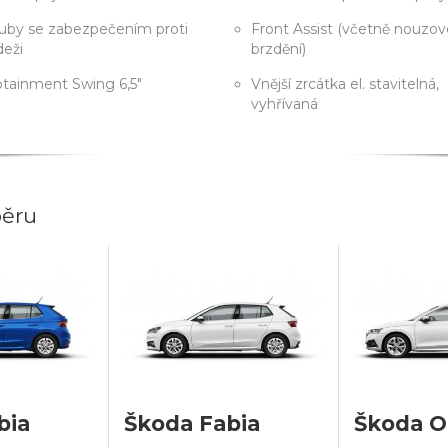
uby se zabezpečením proti
Front Assist (včetně nouzo
deži
brzdění)
otainment Swing 6,5"
Vnější zrcátka el. stavitelná,
vyhřívaná
běru
bia
Škoda Fabia
Škoda O