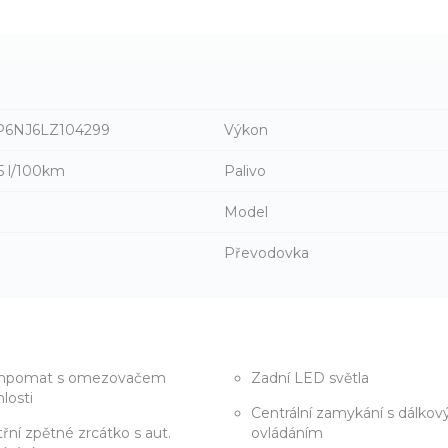
6NJ6LZ104299
Výkon
 5 l/100km
Palivo
Model
Převodovka
mpomat s omezovačem
Zadní LED světla
hlosti
Centrální zamykání s dálko
třní zpětné zrcátko s aut.
ovládáním