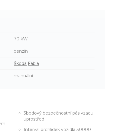
70 kW
benzín
Škoda
Fabia
manuální
3bodový bezpečnostní pás vzadu
uprostřed
vým
Interval prohlídek vozidla 30000