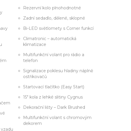
Rezervní kolo plnohodnotné
sy
Zadní sedadlo, dělené, sklopné
navy
Bi-LED světlomety s Corner funkcí
Climatronic – automatická
u
klimatizace
Multifunkční volant pro rádio a
stém
telefon
Signalizace poklesu hladiny náplně
ostřikovačů
Startovací tlačítko (Easy Start)
15" kola z lehké slitiny Cygnus
vačem
Dekorační lišty – Dark Brushed
ové
Multifunkční volant s chromovým
dekorem
 vzadu