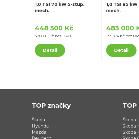
1,0 TSI 70 kW 5-stup.
1,0 TSI 85 kW
mech.
mech.
448 500 Kč
483 000 
370 661 Kč bez DPH
399 174 Kč bez D
Detail
Detail
TOP značky
TOP 
Škoda
Škoda F
Hyundai
Škoda 
Mazda
Škoda 
Peugeot
Škoda 