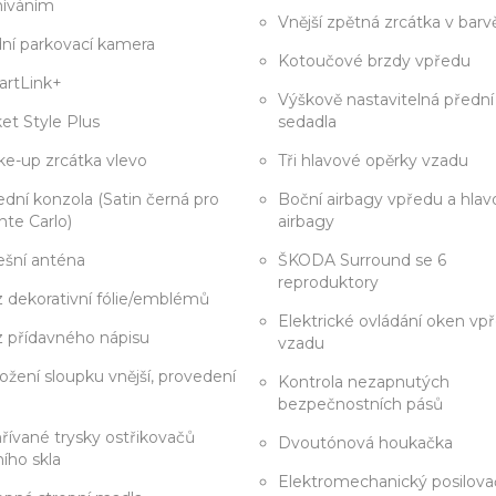
íváním
Vnější zpětná zrcátka v barv
ní parkovací kamera
Kotoučové brzdy vpředu
rtLink+
Výškově nastavitelná přední
et Style Plus
sedadla
e-up zrcátka vlevo
Tři hlavové opěrky vzadu
ední konzola (Satin černá pro
Boční airbagy vpředu a hla
te Carlo)
airbagy
ešní anténa
ŠKODA Surround se 6
reproduktory
 dekorativní fólie/emblémů
Elektrické ovládání oken vp
 přídavného nápisu
vzadu
ožení sloupku vnější, provedení
Kontrola nezapnutých
bezpečnostních pásů
řívané trysky ostřikovačů
Dvoutónová houkačka
ního skla
Elektromechanický posilova