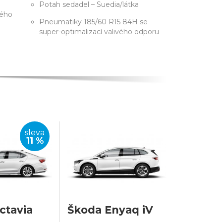
Potah sedadel – Suedia/látka
vého
Pneumatiky 185/60 R15 84H se
super-optimalizací valivého odporu
sleva
11 %
ctavia
Škoda Enyaq iV