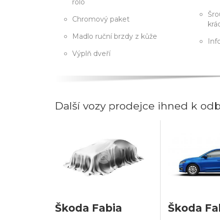
rolo
Šro
Chromový paket
krá
Madlo ruční brzdy z kůže
Inf
Výplň dveří
Další vozy prodejce ihned k od
Škoda Fabia
Škoda Fa