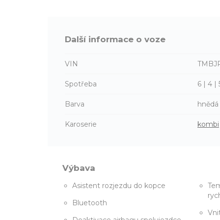
Další informace o voze
VIN
TMBJP
Spotřeba
6 | 4 |
Barva
hnědá
Karoserie
kombi
Výbava
Asistent rozjezdu do kopce
Te
ryc
Bluetooth
Vni