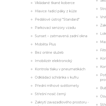
Skl
Vkládané tkané koberce
Str
Hlavice řadící páky z kůže
Vni
Pedálové ústrojí "Standard"
Zak
Parkovací senzory vzadu
Lok
Sunset – zatmavená zadní okna
Max
Mobilita Plus
Fil
Bez online služeb
Kom
Imobilizér elektronický
Kon
Kontrola tlaku v pneumatikách
Pot
Odkládací schránka v kufru
pro
Přední mlhové světlomety
Bub
Střešní nosič černý
Osv
Zakrytí zavazadlového prostoru -
Stř