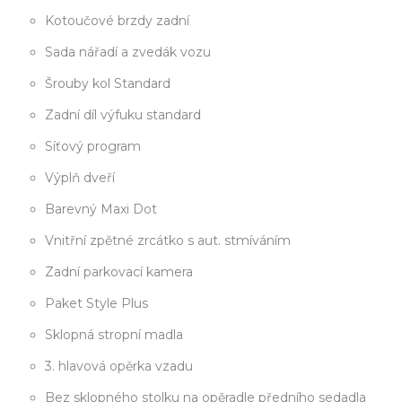
Kotoučové brzdy zadní
Sada nářadí a zvedák vozu
Šrouby kol Standard
Zadní díl výfuku standard
Síťový program
Výplň dveří
Barevný Maxi Dot
Vnitřní zpětné zrcátko s aut. stmíváním
Zadní parkovací kamera
Paket Style Plus
Sklopná stropní madla
3. hlavová opěrka vzadu
Bez sklopného stolku na opěradle předního sedadla