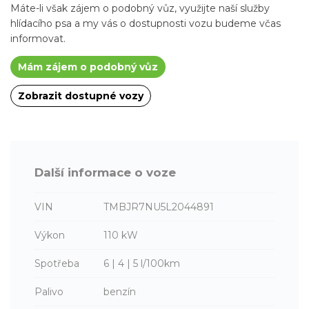
Máte-li však zájem o podobný vůz, využijte naší služby
hlídacího psa a my vás o dostupnosti vozu budeme včas
informovat.
Mám zájem o podobný vůz
Zobrazit dostupné vozy
Další informace o voze
VIN
TMBJR7NU5L2044891
Výkon
110 kW
Spotřeba
6 | 4 | 5 l/100km
Palivo
benzín