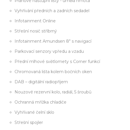
Prahové nástupní lišty - umělá hmota
Vyhřívání předních a zadních sedadel
Infotainment Online
Střešní nosič stříbrný
Infotainment Amundsen 8" s navigací
Parkovací senzory vpředu a vzadu
Přední mlhové světlomety s Corner funkcí
Chromovaná lišta kolem bočních oken
DAB – digitální radiopříjem
Nouzové rezervní kolo, radiál, 5 šroubů
Ochranná mřížka chladiče
Vyhřívané čelní sklo
Střešní spojler