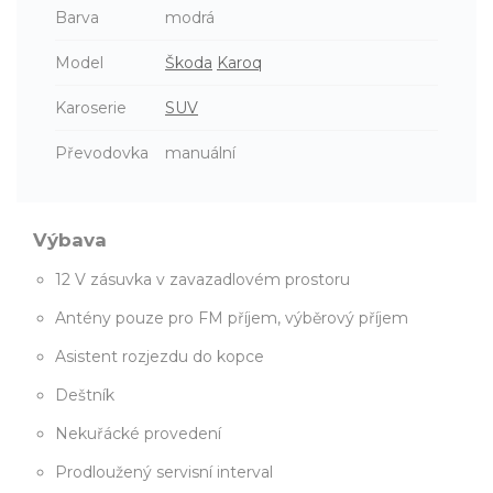
Barva
modrá
Model
Škoda
Karoq
Karoserie
SUV
Převodovka
manuální
Výbava
12 V zásuvka v zavazadlovém prostoru
Antény pouze pro FM příjem, výběrový příjem
Asistent rozjezdu do kopce
Deštník
Nekuřácké provedení
Prodloužený servisní interval