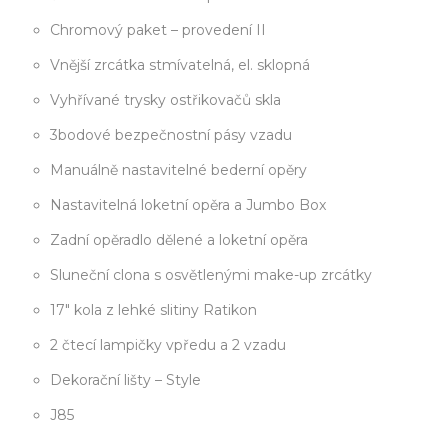
Chromový paket – provedení II
Vnější zrcátka stmívatelná, el. sklopná
Vyhřívané trysky ostřikovačů skla
3bodové bezpečnostní pásy vzadu
Manuálně nastavitelné bederní opěry
Nastavitelná loketní opěra a Jumbo Box
Zadní opěradlo dělené a loketní opěra
Sluneční clona s osvětlenými make-up zrcátky
17" kola z lehké slitiny Ratikon
2 čtecí lampičky vpředu a 2 vzadu
Dekorační lišty – Style
J85