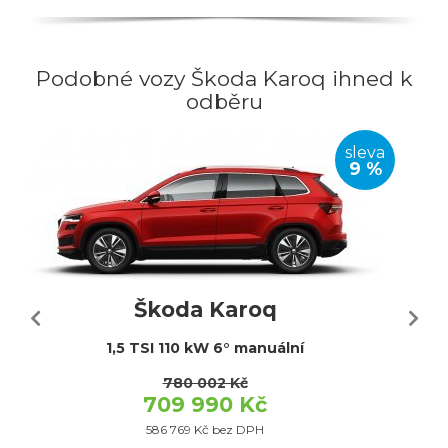
Podobné vozy Škoda Karoq ihned k
odběru
sleva
9 %
Škoda Karoq
1,5 TSI 110 kW 6° manuální
780 002 Kč
709 990 Kč
586 769 Kč bez DPH