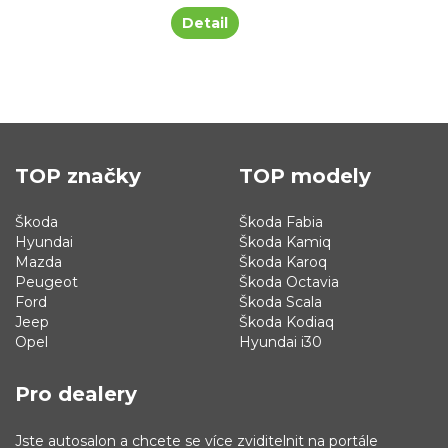
Detail
TOP značky
TOP modely
Škoda
Škoda Fabia
Hyundai
Škoda Kamiq
Mazda
Škoda Karoq
Peugeot
Škoda Octavia
Ford
Škoda Scala
Jeep
Škoda Kodiaq
Opel
Hyundai i30
Pro dealery
Jste autosalon a chcete se více zviditelnit na portále