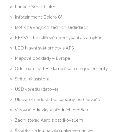
Funkce SmartLink+
Infotainment Bolero 8"
Isofix na vnějších zadních sedadlech
KESSY – bezklíčové odemykání a zamykání
LED hlavní světlomety s AFS
Mapové podklady – Evropa
Odnímatelná LED lampička a cargoelementy
Světelný asistent
USB vpředu (datové)
Ukazatel nedostatku kapaliny ostřikovačů
Varovné odrazky v předních dveřích
Zadní stěrač Aero s ostřikovačem
Škrabka na led na víku palivové nádrže