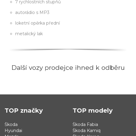
7 rychlostních stupňů
autorádio s MP3
loketní opěrka přední
metalický lak
Další vozy prodejce ihned k odběru
TOP značky
TOP modely
Škoda
Škoda Fabia
Hyundai
Škoda Kamiq