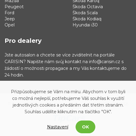
Mazda
Škoda Karoq
Peugeot
Škoda Octavia
Ford
Škoda Scala
Jeep
Škoda Kodiaq
Opel
Hyundai i30
Pro dealery
Jste autosalon a chcete se více zviditelnit na portále
CARISIN? Napište nám svůj kontakt na info@carisin.cz s
žádostí o možnosti propagace a my Vás kontaktujeme do
24 hodin.
Přizpůsobujeme se Vám na míru. Abychom v tom byli
co možná nejlepší, potřebujeme Váš souhlas k využití
© 2019 - 2021 Carisin.cz
Archiv vozů
Facebook
jednotlivých cookies a předáním dat třetím stranám.
Souhlas udělíte kliknutím na tlačítko "OK".
Nastavení
OK