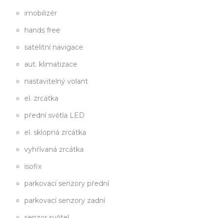
imobilizér
hands free
satelitní navigace
aut. klimatizace
nastavitelný volant
el. zrcátka
přední světla LED
el. sklopná zrcátka
vyhřívaná zrcátka
isofix
parkovací senzory přední
parkovací senzory zadní
senzor světel