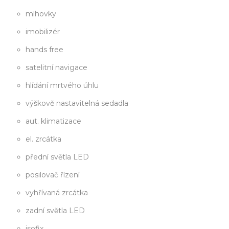
mlhovky
imobilizér
hands free
satelitní navigace
hlídání mrtvého úhlu
výškově nastavitelná sedadla
aut. klimatizace
el. zrcátka
přední světla LED
posilovač řízení
vyhřívaná zrcátka
zadní světla LED
isofix