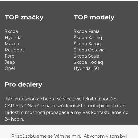
TOP značky
TOP modely
Škoda
Škoda Fabia
Hyundai
Škoda Kamiq
Mazda
Škoda Karoq
Peugeot
Škoda Octavia
Ford
Škoda Scala
Jeep
Škoda Kodiaq
Opel
Hyundai i30
Pro dealery
Jste autosalon a chcete se více zviditelnit na portále
CARISIN? Napište nám svůj kontakt na info@carisin.cz s
žádostí o možnosti propagace a my Vás kontaktujeme do
24 hodin.
Přizpůsobujeme se Vám na míru. Abychom v tom byli