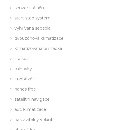
senzor stěračů
start-stop systém
vyhřívaná sedadla
dvouzónová klimatizace
klimatizovaná přihrádka
litá kola
mlhovky
imobilizér
hands free
satelitní navigace
aut. klimatizace
nastavitelný volant
el. zrcátka