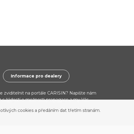
Informace pro dealery
ce zviditelnit na portále CARISIN? Napište nám
cz s žádostí o možnosti propagace a my Vás
otlivých cookies a předáním dat třetím stranám.