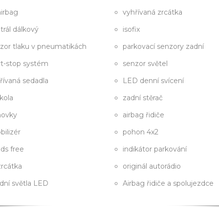
airbag
vyhřívaná zrcátka
trál dálkový
isofix
zor tlaku v pneumatikách
parkovací senzory zadní
rt-stop systém
senzor světel
řívaná sedadla
LED denní svícení
 kola
zadní stěrač
hovky
airbag řidiče
bilizér
pohon 4x2
ds free
indikátor parkování
 zrcátka
originál autorádio
dní světla LED
Airbag řidiče a spolujezdce