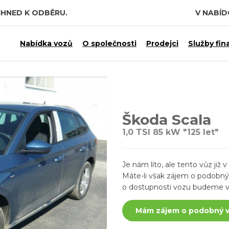
IHNED K ODBĚRU.
V NABÍ
 7,5 MILIARDY KČ.
Nabídka vozů
O společnosti
Prodejci
Služby fin
Škoda Scala
1,0 TSI 85 kW "125 let"
Je nám líto, ale tento vůz ji
Máte-li však zájem o podobný v
o dostupnosti vozu budeme v
Mám zájem o podobný 