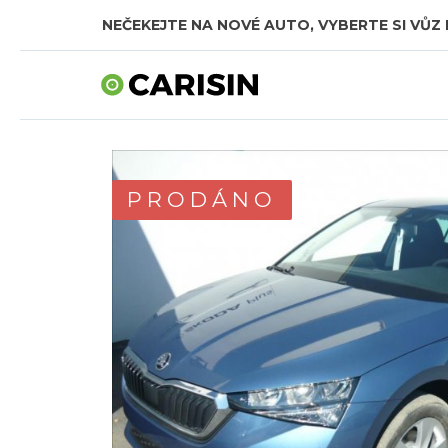
NEČEKEJTE NA NOVÉ AUTO, VYBERTE SI VŮZ 
SKLADOVÁ AUTA V CELKOVÉ HODNOTĚ TÉMĚŘ
PRODÁNO