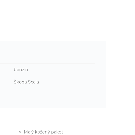
benzín
Škoda
Scala
Malý kožený paket