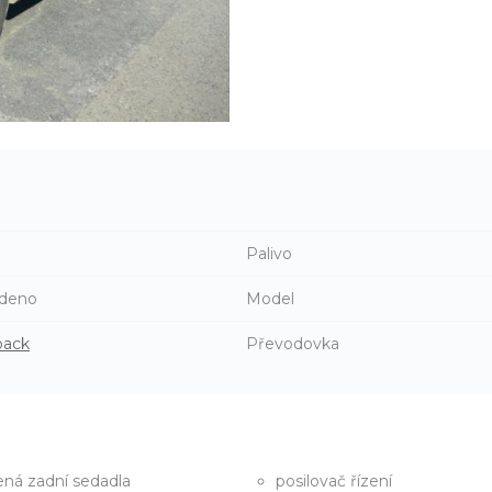
Palivo
deno
Model
back
Převodovka
ená zadní sedadla
posilovač řízení