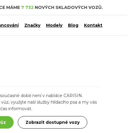
DCE MÁME
7 732
NOVÝCH SKLADOVÝCH VOZŮ.
ancování
Značky
Modely
Blog
Kontakt
ž v současné době není v nabídce CARISIN.
ůz, využijte naší služby hlídacího psa a my vás
čas informovat.
vůz
Zobrazit dostupné vozy