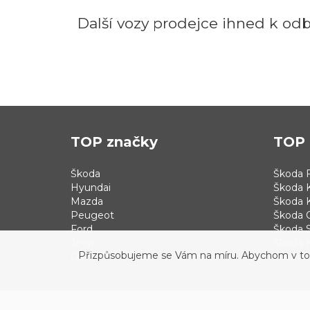
Další vozy prodejce ihned k od
TOP značky
TOP 
Škoda
Škoda F
Hyundai
Škoda 
Mazda
Škoda 
Peugeot
Škoda 
Ford
Škoda S
Jeep
Škoda 
Přizpůsobujeme se Vám na míru. Abychom v tom b
Opel
Hyundai