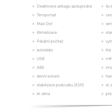
Deaktivace airbagu spolujezdce
6x 
Tempomat
cen
Maxi Dot
sen
Klimatizace
sta
Palubní počítač
vyh
autorádio
litá
USB
ml
ABS
imo
denní svícení
han
stabilizace podvozku (ESP)
el.
el. okna
pře