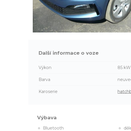
Další informace o voze
Výkon
85 kW
Barva
neuve
Karoserie
hatch
Výbava
Bluetooth
děl