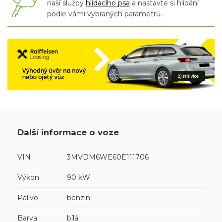
naší služby
hlídacího psa
a nastavte si hlídání
podle vámi vybraných parametrů.
Další informace o voze
VIN
3MVDM6WE60E111706
Výkon
90 kW
Palivo
benzín
Barva
bílá