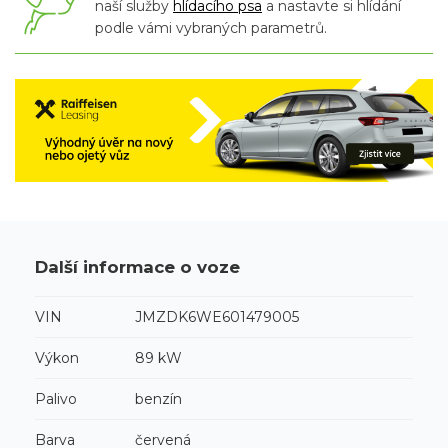
naší služby
hlídacího psa
a nastavte si hlídání
podle vámi vybraných parametrů.
Další informace o voze
VIN
JMZDK6WE601479005
Výkon
89 kW
Palivo
benzín
Barva
červená