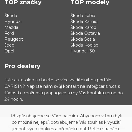
TOP značky
TOP modely
Škoda
Škoda Fabia
Hyundai
Škoda Kamiq
Mazda
Škoda Karoq
Ford
Škoda Octavia
Peugeot
Škoda Scala
Jeep
Škoda Kodiaq
Opel
Hyundai i30
Pro dealery
Jste autosalon a chcete se více zviditelnit na portále
CARISIN? Napište nám svůj kontakt na info@carisin.cz s
žádostí o možnosti propagace a my Vás kontaktujeme do
24 hodin.
Přizpůsobujeme se Vám na míru. Abychom v tom byli
co možná nejlepší, potřebujeme Váš souhlas k využití
© 2019 - 2021 Carisin.cz
Archiv vozů
Facebook
jednotlivých cookies a předáním dat třetím stranám.