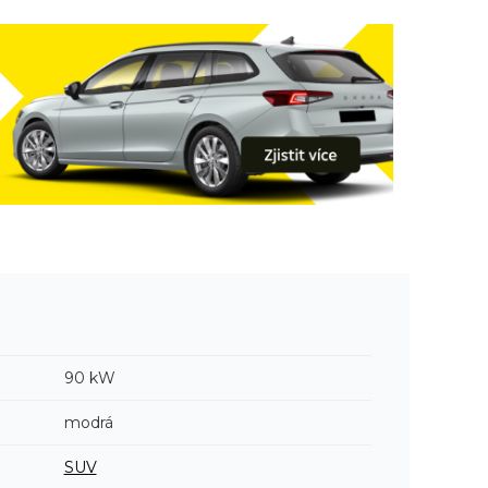
90 kW
modrá
SUV