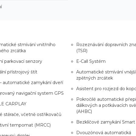
í
atické stmívání vnitřního
Rozeznávání dopravních zn
ného zrcátka
(TSR)
í parkovací senzory
E-Call Systém
lní přístrojový štít
Automatické stmívání vnějš
zpětných zrcátek
– automatické zamykání dveří
Asistent pro rozjezd do kop
grovaný navigační system GPS
Pokročilé automatické přep
LE CARPLAY
dálkových a potkávacích svě
(AHBC)
é stěrače, včetně ostřikovačů
Bezklíčové zamykání Smart
tivní tempomat (MRCC)
Dvouzónová automatická
barevný displej