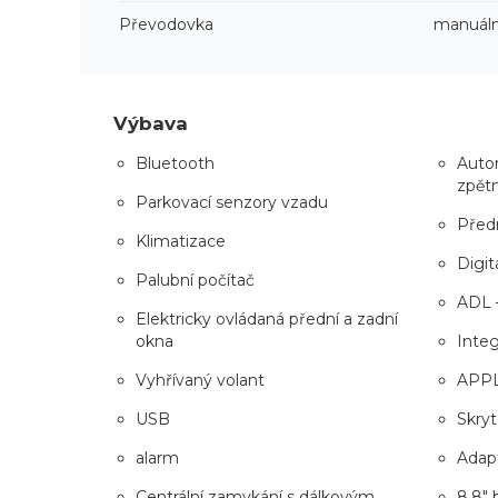
Převodovka
manuáln
Výbava
Bluetooth
Autom
zpět
Parkovací senzory vzadu
Předn
Klimatizace
Digitá
Palubní počítač
ADL 
Elektricky ovládaná přední a zadní
okna
Inte
Vyhřívaný volant
APP
USB
Skryt
alarm
Adap
Centrální zamykání s dálkovým
8,8" 