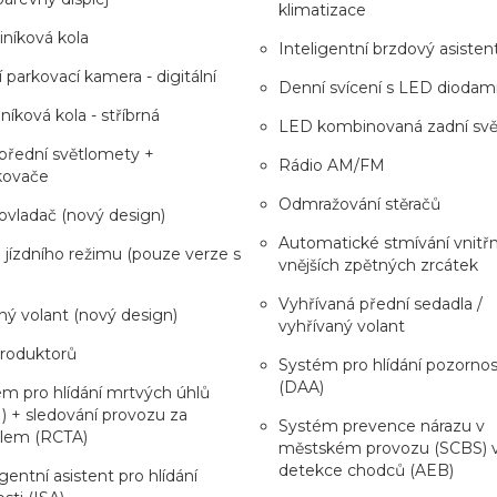
klimatizace
liníková kola
Inteligentní brzdový asisten
 parkovací kamera - digitální
Denní svícení s LED diodam
iníková kola - stříbrná
LED kombinovaná zadní svě
přední světlomety +
Rádio AM/FM
kovače
Odmražování stěračů
vladač (nový design)
Automatické stmívání vnitřn
 jízdního režimu (pouze verze s
vnějších zpětných zrcátek
Vyhřívaná přední sedadla /
ý volant (nový design)
vyhřívaný volant
produktorů
Systém pro hlídání pozornost
(DAA)
m pro hlídání mrtvých úhlů
 + sledování provozu za
Systém prevence nárazu v
dlem (RCTA)
městském provozu (SCBS) 
detekce chodců (AEB)
igentní asistent pro hlídání