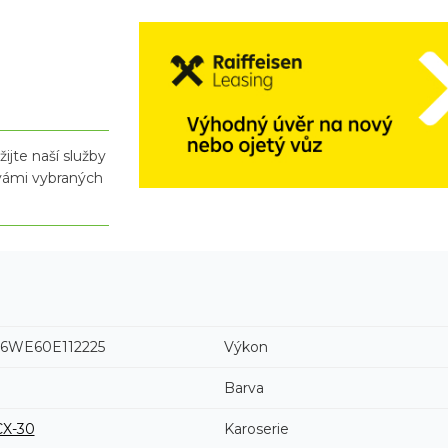
ijte naší služby
 vámi vybraných
WE60E112225
Výkon
Barva
CX-30
Karoserie