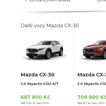
Vyhřívaná přední sedadla
rychl
Další vozy Mazda CX-30
Mazda CX-30
Mazda CX-
2.0 Skyactiv G122 A/T
2.0 Skyactiv G1
687 800 Kč
709 800 K
568 430 Kč bez DPH
586 612 Kč bez DPH