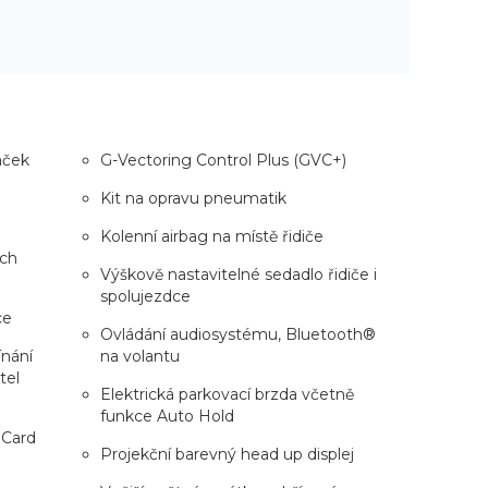
aček
G-Vectoring Control Plus (GVC+)
Kit na opravu pneumatik
Kolenní airbag na místě řidiče
ích
Výškově nastavitelné sedadlo řidiče i
spolujezdce
ce
Ovládání audiosystému, Bluetooth®
ínání
na volantu
tel
Elektrická parkovací brzda včetně
funkce Auto Hold
 Card
Projekční barevný head up displej