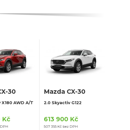
CX-30
Mazda CX-30
iv X180 AWD A/T
2.0 Skyactiv G122
 Kč
613 900 Kč
z DPH
507 355 Kč bez DPH