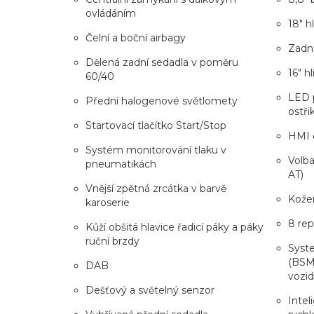
ovládáním
18" h
Čelní a boční airbagy
Zadní
Dělená zadní sedadla v poměru
16" hl
60/40
LED 
Přední halogenové světlomety
ostři
Startovací tlačítko Start/Stop
HMI o
Systém monitorování tlaku v
Volba
pneumatikách
AT)
Vnější zpětná zrcátka v barvě
Kožen
karoserie
8 re
Kůží obšitá hlavice řadicí páky a páky
ruční brzdy
Syste
(BSM)
DAB
vozi
Dešťový a světelný senzor
Intel