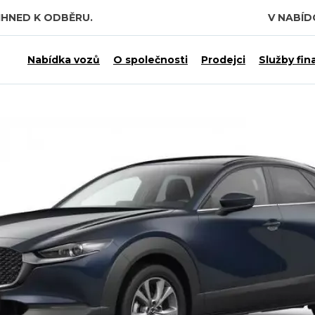
IHNED K ODBĚRU.
V NABÍ
 7,5 MILIARDY KČ.
Nabídka vozů
O společnosti
Prodejci
Služby fin