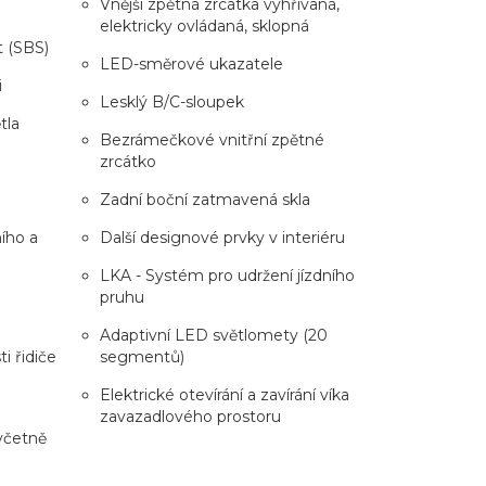
Vnější zpětná zrcátka vyhřívaná,
elektricky ovládaná, sklopná
t (SBS)
LED-směrové ukazatele
i
Lesklý B/C-sloupek
tla
Bezrámečkové vnitřní zpětné
zrcátko
Zadní boční zatmavená skla
ího a
Další designové prvky v interiéru
LKA - Systém pro udržení jízdního
pruhu
Adaptivní LED světlomety (20
i řidiče
segmentů)
Elektrické otevírání a zavírání víka
zavazadlového prostoru
včetně