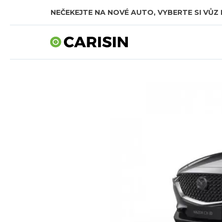
NEČEKEJTE NA NOVÉ AUTO, VYBERTE SI VŮZ 
SKLADOVÁ AUTA V CELKOVÉ HODNOTĚ TÉMĚŘ