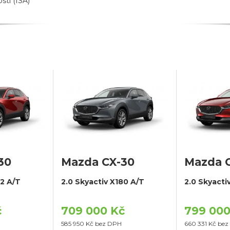
osti (ISA)
30
Mazda CX-30
Mazda 
22 A/T
2.0 Skyactiv X180 A/T
2.0 Skyact
č
709 000 Kč
799 000
585 950 Kč bez DPH
660 331 Kč be