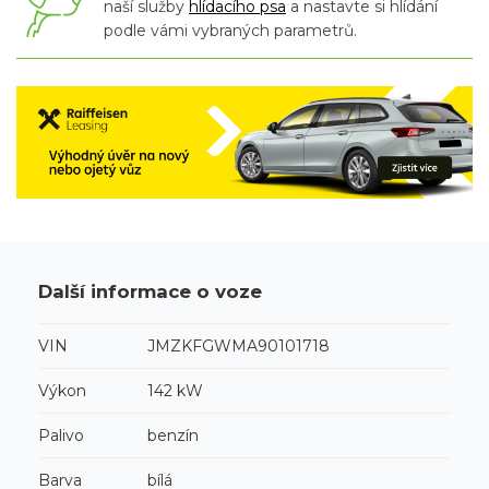
naší služby
hlídacího psa
a nastavte si hlídání
podle vámi vybraných parametrů.
Další informace o voze
VIN
JMZKFGWMA90101718
Výkon
142 kW
Palivo
benzín
Barva
bílá