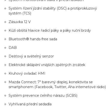
Systém řízení jízdní stability (DSC) a protiprokluzový
systém (TCS)
Zásuvka 12 V
Kůží obšitá hlavice řadicí páky a páky ruční brzdy
Bluetooth® hands-free sada
DAB
Dešťový a světelný senzor
Elektrické sklápění vnějších zpětných zrcátek
Kruhový ovladač HMI
Mazda Connect: 7" barevný displej, konektivita se
smartphonem (Facebook, Twitter, Aha internetové rádio)
Systém prevence čelního nárazu (SCBS)
Vyhřívaná přední sedadla