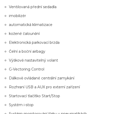
Ventilovaná přední sedadla
imobilizér
automatická klimatizace
kožené čalounění
Elektronická parkovací brzda
Čelní a boční airbagy
Výškově nastavitelný volant
G-Vectoring Control
Dálkově ovládané centrální zamykání
Rozhraní USB a AUX pro externí zařízení
Startovací tlačítko Start/Stop
Systém i-stop
Systém monitorování tlaku v pneumatikách