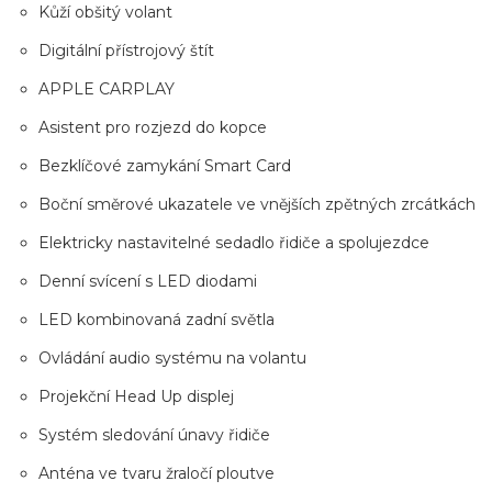
Kůží obšitý volant
Digitální přístrojový štít
APPLE CARPLAY
Asistent pro rozjezd do kopce
Bezklíčové zamykání Smart Card
Boční směrové ukazatele ve vnějších zpětných zrcátkách
Elektricky nastavitelné sedadlo řidiče a spolujezdce
Denní svícení s LED diodami
LED kombinovaná zadní světla
Ovládání audio systému na volantu
Projekční Head Up displej
Systém sledování únavy řidiče
Anténa ve tvaru žraločí ploutve