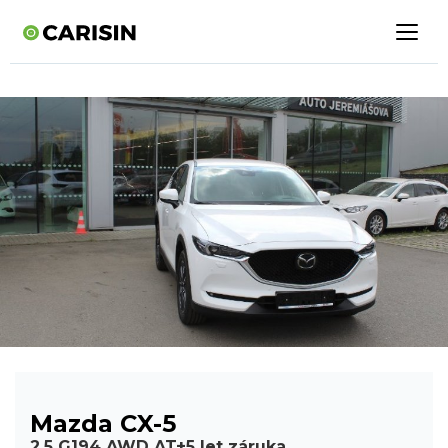
Mazda CX-5
2.5 G194 AWD AT+5 let záruka