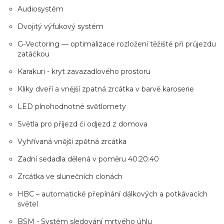
Audiosystém
Dvojitý výfukový systém
G-Vectoring — optimalizace rozložení těžiště při průjezdu
zatáčkou
Karakuri - kryt zavazadlového prostoru
Kliky dveří a vnější zpatná zrcátka v barvě karoserie
LED plnohodnotné světlomety
Světla pro příjezd či odjezd z domova
Vyhřívaná vnější zpětná zrcátka
Zadní sedadla dělená v poměru 40:20:40
Zrcátka ve slunečních clonách
HBC – automatické přepínání dálkových a potkávacích
světel
BSM - Systém sledování mrtvého úhlu