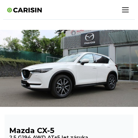
Mazda CX-5
2.5 G194 AWD AT+5 let záruka