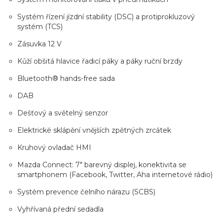
Systém řízení jízdní stability (DSC) a protiprokluzový
systém (TCS)
Zásuvka 12 V
Kůží obšitá hlavice řadicí páky a páky ruční brzdy
Bluetooth® hands-free sada
DAB
Dešťový a světelný senzor
Elektrické sklápění vnějších zpětných zrcátek
Kruhový ovladač HMI
Mazda Connect: 7" barevný displej, konektivita se
smartphonem (Facebook, Twitter, Aha internetové rádio)
Systém prevence čelního nárazu (SCBS)
Vyhřívaná přední sedadla