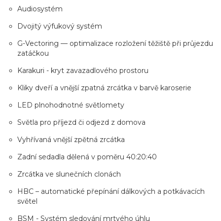
Audiosystém
Dvojitý výfukový systém
G-Vectoring — optimalizace rozložení těžiště při průjezdu
zatáčkou
Karakuri - kryt zavazadlového prostoru
Kliky dveří a vnější zpatná zrcátka v barvě karoserie
LED plnohodnotné světlomety
Světla pro příjezd či odjezd z domova
Vyhřívaná vnější zpětná zrcátka
Zadní sedadla dělená v poměru 40:20:40
Zrcátka ve slunečních clonách
HBC – automatické přepínání dálkových a potkávacích
světel
BSM - Systém sledování mrtvého úhlu