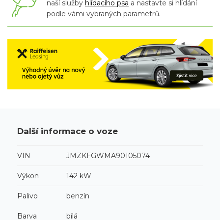
naší služby
hlídacího psa
a nastavte si hlídání
podle vámi vybraných parametrů.
Další informace o voze
VIN
JMZKFGWMA90105074
Výkon
142 kW
Palivo
benzín
Barva
bílá