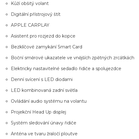
Kůží obšitý volant
Digitální přístrojový štít
APPLE CARPLAY
Asistent pro rozjezd do kopce
Bezklíčové zamykání Smart Card
Boční směrové ukazatele ve vnějších zpětných zrcátkách
Elektricky nastavitelné sedadlo řidiče a spolujezdce
Denní svícení s LED diodami
LED kombinovaná zadní světla
Ovládání audio systému na volantu
Projekční Head Up displej
Systém sledování únavy řidiče
Anténa ve tvaru žraločí ploutve