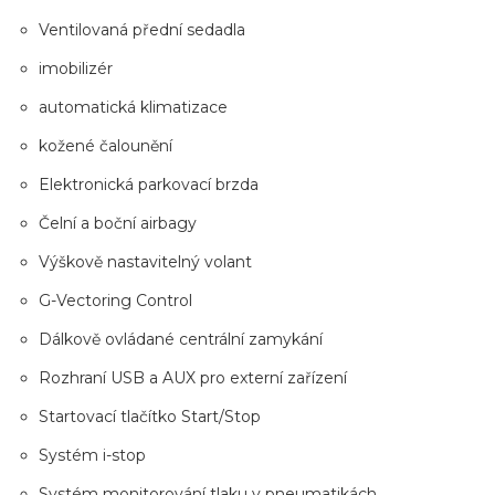
Ventilovaná přední sedadla
imobilizér
automatická klimatizace
kožené čalounění
Elektronická parkovací brzda
Čelní a boční airbagy
Výškově nastavitelný volant
G-Vectoring Control
Dálkově ovládané centrální zamykání
Rozhraní USB a AUX pro externí zařízení
Startovací tlačítko Start/Stop
Systém i-stop
Systém monitorování tlaku v pneumatikách