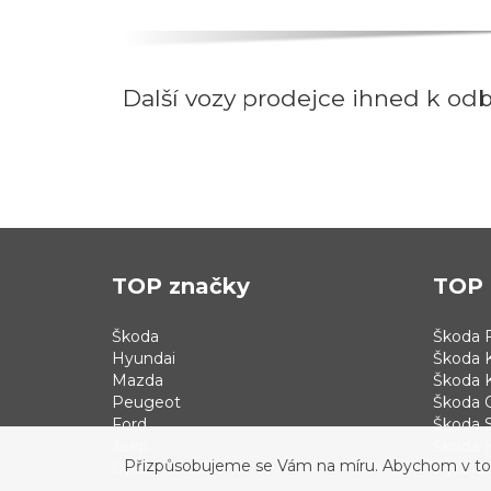
Další vozy prodejce ihned k od
TOP značky
TOP 
Škoda
Škoda F
Hyundai
Škoda 
Mazda
Škoda 
Peugeot
Škoda 
Ford
Škoda S
Jeep
Škoda 
Přizpůsobujeme se Vám na míru. Abychom v tom b
Opel
Hyundai