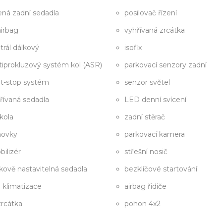
ená zadní sedadla
posilovač řízení
airbag
vyhřívaná zrcátka
trál dálkový
isofix
tiprokluzový systém kol (ASR)
parkovací senzory zadní
rt-stop systém
senzor světel
řívaná sedadla
LED denní svícení
 kola
zadní stěrač
hovky
parkovací kamera
bilizér
střešní nosič
kově nastavitelná sedadla
bezklíčové startování
. klimatizace
airbag řidiče
 zrcátka
pohon 4x2