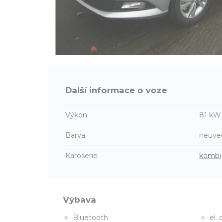
Další informace o voze
Výkon
81 kW
Barva
neuve
Karoserie
kombi
Výbava
Bluetooth
el.