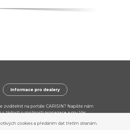
Informace pro dealery
ce zviditelnit na portále CARISIN? Napište nám
cz s žádostí o možnosti propagace a my Vás
otlivých cookies a předáním dat třetím stranám.