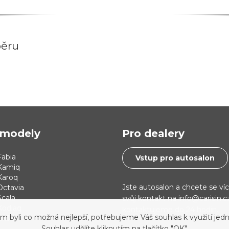
běru
modely
Pro dealery
abia
Vstup pro autosalon
Kamiq
Karoq
Jste autosalon a chcete se ví
Octavia
cala
svůj kontakt na info@carisin.
Kodiaq
kontaktujeme do 24 hodin.
yli co možná nejlepší, potřebujeme Váš souhlas k využití jedn
 i30
Souhlas udělíte kliknutím na tlačítko "OK".