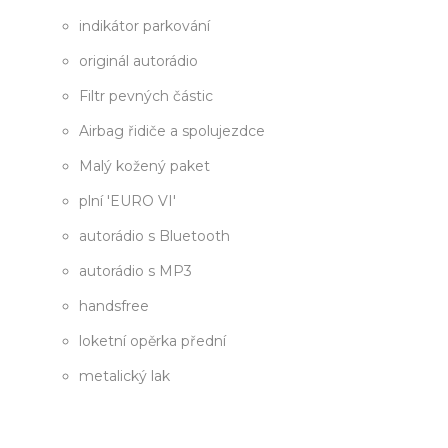
indikátor parkování
originál autorádio
Filtr pevných částic
Airbag řidiče a spolujezdce
Malý kožený paket
plní 'EURO VI'
autorádio s Bluetooth
autorádio s MP3
handsfree
loketní opěrka přední
metalický lak