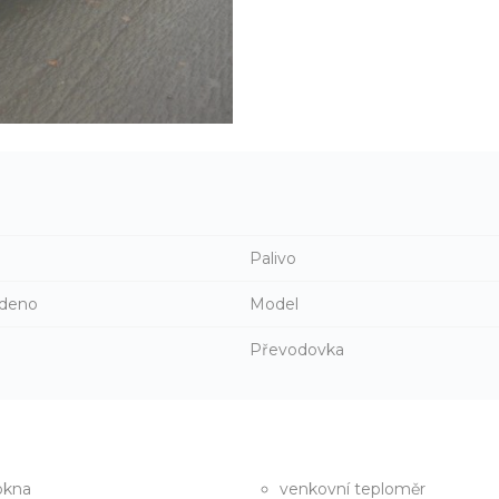
Palivo
deno
Model
Převodovka
 okna
venkovní teploměr