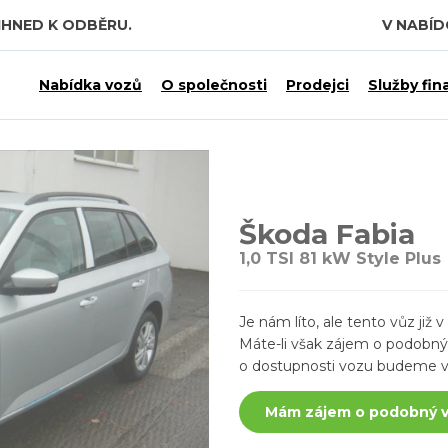
IHNED K ODBĚRU.
V NABÍ
Nabídka vozů
O společnosti
Prodejci
Služby fin
Škoda Fabia
1,0 TSI 81 kW Style Plus
Je nám líto, ale tento vůz ji
Máte-li však zájem o podobný v
o dostupnosti vozu budeme v
Mám zájem o podobný 