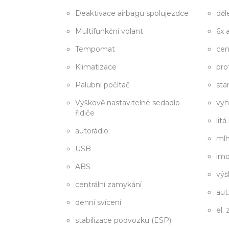
Deaktivace airbagu spolujezdce
děl
Multifunkční volant
6x 
Tempomat
cen
Klimatizace
pro
Palubní počítač
sta
Výškově nastavitelné sedadlo
vyh
řidiče
litá
autorádio
ml
USB
imo
ABS
výš
centrální zamykání
aut
denní svícení
el.
stabilizace podvozku (ESP)