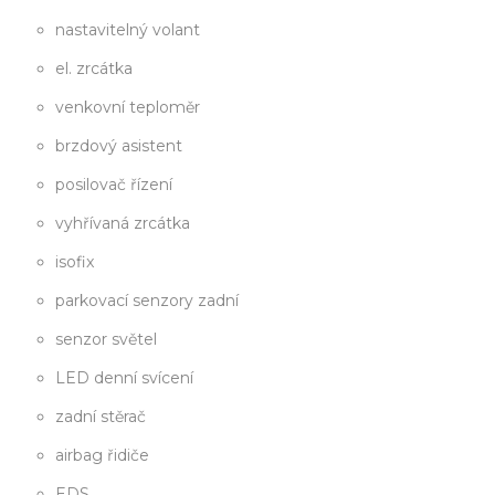
nastavitelný volant
el. zrcátka
venkovní teploměr
brzdový asistent
posilovač řízení
vyhřívaná zrcátka
isofix
parkovací senzory zadní
senzor světel
LED denní svícení
zadní stěrač
airbag řidiče
EDS