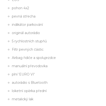
pohon 4x2
pevná střecha
indikátor parkování
originál autorádio
5 rychlostních stupňů
Filtr pevných částic
Airbag řidiče a spolujezdce
manuální převodovka
plní 'EURO VI'
autorádio s Bluetooth
loketní opěrka přední
metalický lak