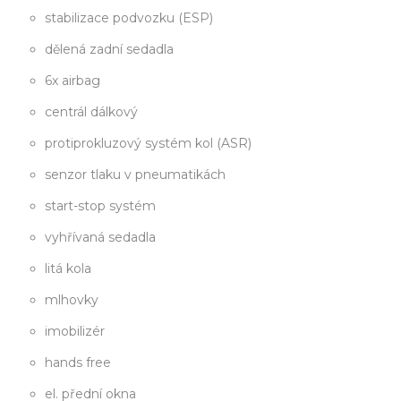
stabilizace podvozku (ESP)
dělená zadní sedadla
6x airbag
centrál dálkový
protiprokluzový systém kol (ASR)
senzor tlaku v pneumatikách
start-stop systém
vyhřívaná sedadla
litá kola
mlhovky
imobilizér
hands free
el. přední okna