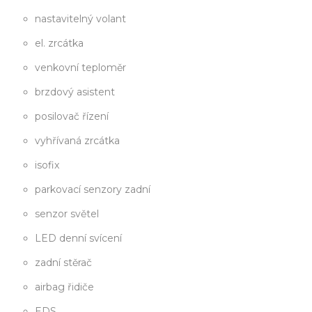
nastavitelný volant
el. zrcátka
venkovní teploměr
brzdový asistent
posilovač řízení
vyhřívaná zrcátka
isofix
parkovací senzory zadní
senzor světel
LED denní svícení
zadní stěrač
airbag řidiče
EDS