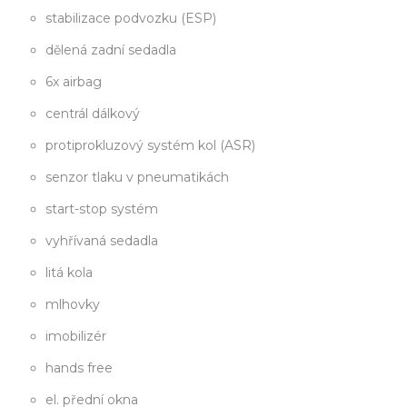
stabilizace podvozku (ESP)
dělená zadní sedadla
6x airbag
centrál dálkový
protiprokluzový systém kol (ASR)
senzor tlaku v pneumatikách
start-stop systém
vyhřívaná sedadla
litá kola
mlhovky
imobilizér
hands free
el. přední okna