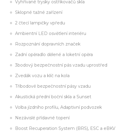
Vyhřívané trysky ostřikovačů skla
Sklopné tažné zařízení
2 čtecí lampičky vpředu
Ambientní LED osvětlení interiéru
Rozpoznání dopravních značek
Zadní opěradlo dělené a loketní opěra
3bodový bezpečnostní pás vzadu uprostřed
Zvedák vozu a klíč na kola
Tříbodové bezpečnostní pásy vzadu
Akustická přední boční skla a Sunset
Volba jízdního profilu, Adaptivní podvozek
Nezávislé přídavné topení
Boost Recuperation System (BRS), ESC a eBKV