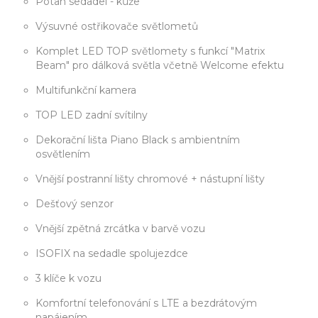
Potah sedadel - kůže
Výsuvné ostřikovače světlometů
Komplet LED TOP světlomety s funkcí "Matrix
Beam" pro dálková světla včetně Welcome efektu
Multifunkční kamera
TOP LED zadní svítilny
Dekorační lišta Piano Black s ambientním
osvětlením
Vnější postranní lišty chromové + nástupní lišty
Dešťový senzor
Vnější zpětná zrcátka v barvě vozu
ISOFIX na sedadle spolujezdce
3 klíče k vozu
Komfortní telefonování s LTE a bezdrátovým
napájením