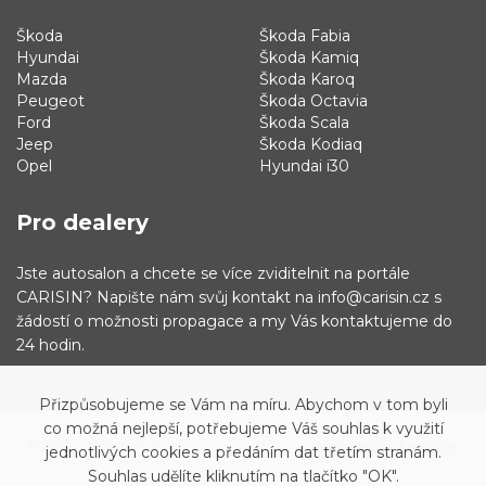
Škoda
Škoda Fabia
Hyundai
Škoda Kamiq
Mazda
Škoda Karoq
Peugeot
Škoda Octavia
Ford
Škoda Scala
Jeep
Škoda Kodiaq
Opel
Hyundai i30
Pro dealery
Jste autosalon a chcete se více zviditelnit na portále
CARISIN? Napište nám svůj kontakt na info@carisin.cz s
žádostí o možnosti propagace a my Vás kontaktujeme do
24 hodin.
Přizpůsobujeme se Vám na míru. Abychom v tom byli
co možná nejlepší, potřebujeme Váš souhlas k využití
© 2019 - 2021 Carisin.cz
Archiv vozů
Facebook
jednotlivých cookies a předáním dat třetím stranám.
Souhlas udělíte kliknutím na tlačítko "OK".