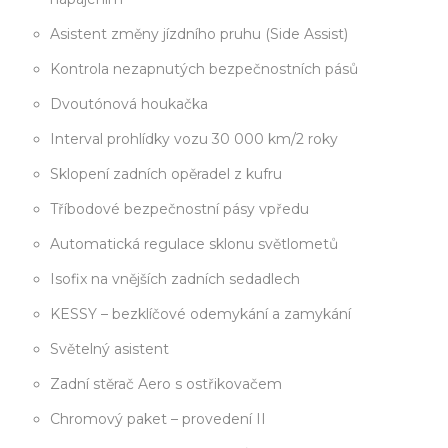
Asistent změny jízdního pruhu (Side Assist)
Kontrola nezapnutých bezpečnostních pásů
Dvoutónová houkačka
Interval prohlídky vozu 30 000 km/2 roky
Sklopení zadních opěradel z kufru
Tříbodové bezpečnostní pásy vpředu
Automatická regulace sklonu světlometů
Isofix na vnějších zadních sedadlech
KESSY – bezklíčové odemykání a zamykání
Světelný asistent
Zadní stěrač Aero s ostřikovačem
Chromový paket – provedení II