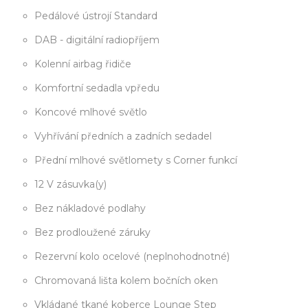
Pedálové ústrojí Standard
DAB - digitální radiopříjem
Kolenní airbag řidiče
Komfortní sedadla vpředu
Koncové mlhové světlo
Vyhřívání předních a zadních sedadel
Přední mlhové světlomety s Corner funkcí
12 V zásuvka(y)
Bez nákladové podlahy
Bez prodloužené záruky
Rezervní kolo ocelové (neplnohodnotné)
Chromovaná lišta kolem bočních oken
Vkládané tkané koberce Lounge Step