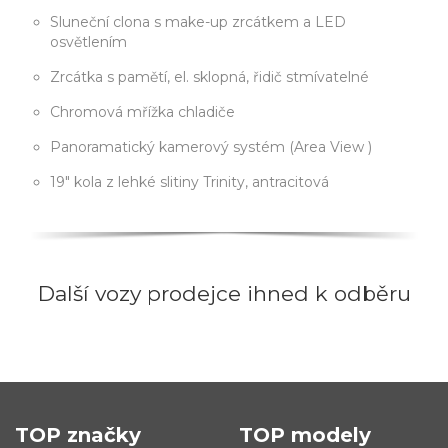
Sluneční clona s make-up zrcátkem a LED
osvětlením
Zrcátka s pamětí, el. sklopná, řidič stmívatelné
Chromová mřížka chladiče
Panoramatický kamerový systém (Area View )
19" kola z lehké slitiny Trinity, antracitová
Další vozy prodejce ihned k odběru
TOP značky
TOP modely