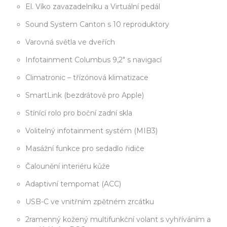
El. Víko zavazadelníku a Virtuální pedál
Sound System Canton s 10 reproduktory
Varovná světla ve dveřích
Infotainment Columbus 9,2" s navigací
Climatronic – třízónová klimatizace
SmartLink (bezdrátově pro Apple)
Stínící rolo pro boční zadní skla
Volitelný infotainment systém (MIB3)
Masážní funkce pro sedadlo řidiče
Čalounění interiéru kůže
Adaptivní tempomat (ACC)
USB-C ve vnitřním zpětném zrcátku
2ramenný kožený multifunkční volant s vyhříváním a