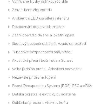
Vyhřívané trysky ostřikovačů skla
2 čtecí lampičky vpředu
Ambientní LED osvětlení interiéru
Rozpoznání dopravních značek
Zadní opěradlo dělené a loketní opěra
3bodový bezpečnostní pás vzadu uprostřed
Tříbodové bezpečnostní pásy vzadu
Akustická přední boční skla a Sunset
Volba jízdního profilu, Adaptivní podvozek
Nezávislé přídavné topení
Boost Recuperation System (BRS), ESC a eBKV
Dětská pojistka, elektricky ovládatelná
Odkládací prostor s víkem v kufru