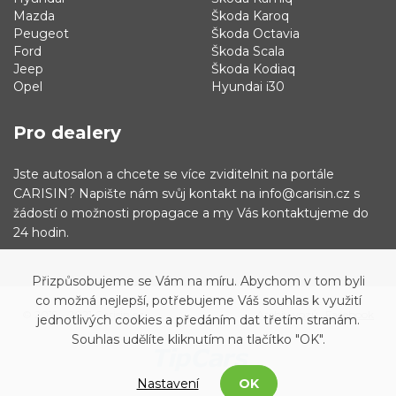
Mazda
Škoda Karoq
Peugeot
Škoda Octavia
Ford
Škoda Scala
Jeep
Škoda Kodiaq
Opel
Hyundai i30
Pro dealery
Jste autosalon a chcete se více zviditelnit na portále
CARISIN? Napište nám svůj kontakt na info@carisin.cz s
žádostí o možnosti propagace a my Vás kontaktujeme do
24 hodin.
Přizpůsobujeme se Vám na míru. Abychom v tom byli
co možná nejlepší, potřebujeme Váš souhlas k využití
© 2019 - 2021 Carisin.cz
Archiv vozů
Facebook
jednotlivých cookies a předáním dat třetím stranám.
Souhlas udělíte kliknutím na tlačítko "OK".
Nastavení
OK