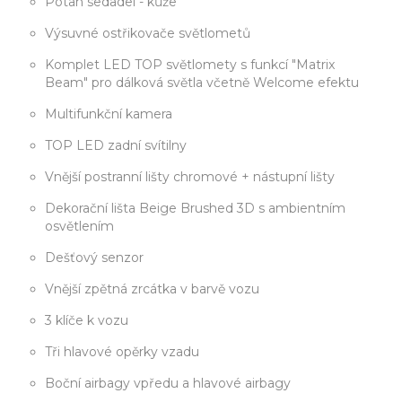
Potah sedadel - kůže
Výsuvné ostřikovače světlometů
Komplet LED TOP světlomety s funkcí "Matrix
Beam" pro dálková světla včetně Welcome efektu
Multifunkční kamera
TOP LED zadní svítilny
Vnější postranní lišty chromové + nástupní lišty
Dekorační lišta Beige Brushed 3D s ambientním
osvětlením
Dešťový senzor
Vnější zpětná zrcátka v barvě vozu
3 klíče k vozu
Tři hlavové opěrky vzadu
Boční airbagy vpředu a hlavové airbagy