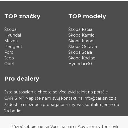
TOP značky
TOP modely
Škoda
Škoda Fabia
Hyundai
Škoda Kamiq
Mazda
Škoda Karoq
Peugeot
Škoda Octavia
Ford
Škoda Scala
Jeep
Škoda Kodiaq
Opel
Hyundai i30
Pro dealery
Jste autosalon a chcete se více zviditelnit na portále
CARISIN? Napište nám svůj kontakt na info@carisin.cz s
žádostí o možnosti propagace a my Vás kontaktujeme do
24 hodin.
Přizpůsobujeme se Vám na míru. Abychom v tom byli