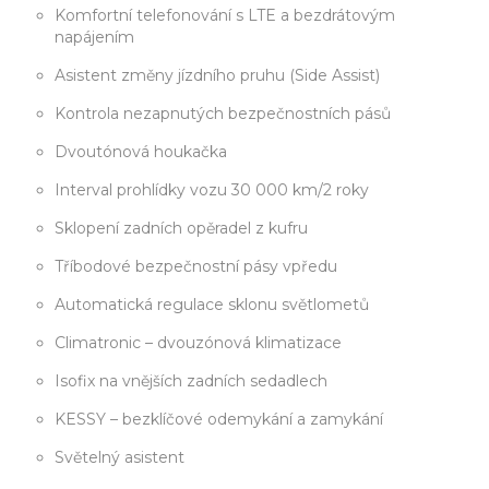
Komfortní telefonování s LTE a bezdrátovým
napájením
Asistent změny jízdního pruhu (Side Assist)
Kontrola nezapnutých bezpečnostních pásů
Dvoutónová houkačka
Interval prohlídky vozu 30 000 km/2 roky
Sklopení zadních opěradel z kufru
Tříbodové bezpečnostní pásy vpředu
Automatická regulace sklonu světlometů
Climatronic – dvouzónová klimatizace
Isofix na vnějších zadních sedadlech
KESSY – bezklíčové odemykání a zamykání
Světelný asistent