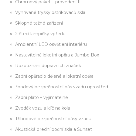
Chromový paket – provedení II
Vyhřívané trysky ostřikovačů skla
Sklopné tažné zařízení
2 čtecí lampičky vpředu
Ambientní LED osvětlení interiéru
Nastavitelná loketní opěra a Jumbo Box
Rozpoznání dopravních značek
Zadní opěradlo dělené a loketní opěra
3bodový bezpečnostní pás vzadu uprostřed
Zadní plato – vyjímatelné
Zvedák vozu a klíč na kola
Tříbodové bezpečnostní pásy vzadu
Akustická přední boční skla a Sunset