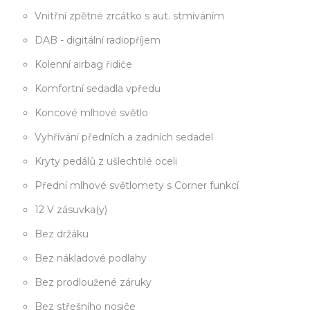
Vnitřní zpětné zrcátko s aut. stmíváním
DAB - digitální radiopříjem
Kolenní airbag řidiče
Komfortní sedadla vpředu
Koncové mlhové světlo
Vyhřívání předních a zadních sedadel
Kryty pedálů z ušlechtilé oceli
Přední mlhové světlomety s Corner funkcí
12 V zásuvka(y)
Bez držáku
Bez nákladové podlahy
Bez prodloužené záruky
Bez střešního nosiče