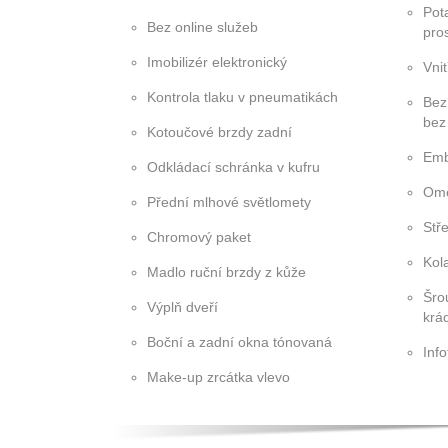
Pot
Bez online služeb
pro
Imobilizér elektronický
Vni
Kontrola tlaku v pneumatikách
Bez
bez
Kotoučové brzdy zadní
Em
Odkládací schránka v kufru
Ome
Přední mlhové světlomety
Stře
Chromový paket
Kola
Madlo ruční brzdy z kůže
Šro
Výplň dveří
krá
Boční a zadní okna tónovaná
Inf
Make-up zrcátka vlevo