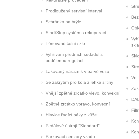
Nekuřácké provedení
Stř
Prodloužený servisní interval
Bez
Schránka na brýle
Obl
Start/Stop systém s rekuperací
Vyh
Tónované čelní sklo
skla
Vyhřívání předních sedadel s
Skl
oddělenou regulací
Str
Lakovaný nárazník v barvě vozu
Vnit
Se zakrytím pro kola z lehké slitiny
Zak
Vnější zpětné zrcátko vlevo, konvexní
DAB 
Zpětné zrcátko vpravo, konvexní
Filt
Hlavice řadící páky z kůže
Kom
Pedálové ústrojí "Standard"
Kon
Parkovací senzory vzadu