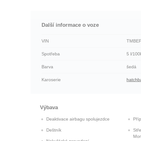
Další informace o voze
VIN
TMBEP
Spotřeba
5 l/10
Barva
šedá
Karoserie
hatchb
Výbava
Deaktivace airbagu spolujezdce
Příp
Deštník
Stř
Mon