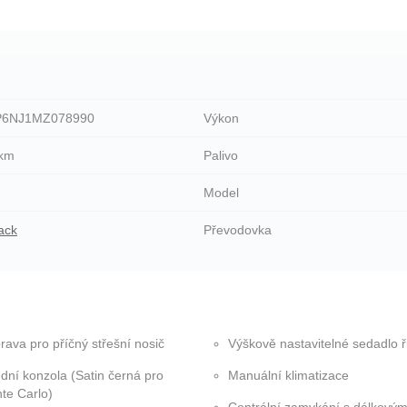
6NJ1MZ078990
Výkon
0km
Palivo
Model
ack
Převodovka
rava pro příčný střešní nosič
Výškově nastavitelné sedadlo ř
ední konzola (Satin černá pro
Manuální klimatizace
te Carlo)