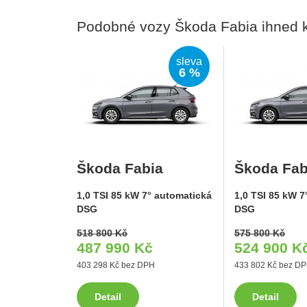
Podobné vozy Škoda Fabia ihned 
sleva
6 %
Škoda Fabia
Škoda Fab
1,0 TSI 85 kW 7° automatická
1,0 TSI 85 kW 7
DSG
DSG
518 800 Kč
575 800 Kč
487 990 Kč
524 900 K
403 298 Kč bez DPH
433 802 Kč bez D
Detail
Detail