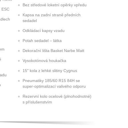
Bez středové loketní opěrky vpředu
ém ESC
Kapsa na zadní straně předních
adlech
sedadel
Odkládací kapsy vzadu
Potah sedadel – látka
čem
Dekorační lišta Basket Narbe Matt
é
Vysokotónová houkačka
15" kola z lehké slitiny Cygnus
zadu
Pneumatiky 185/60 R15 84H se
o
super-optimalizací valivého odporu
Rezervní kolo ocelové (plnohodnotné)
s příslušenstvím