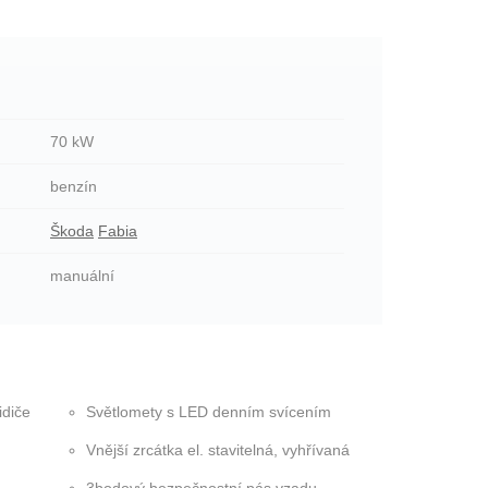
70 kW
benzín
Škoda
Fabia
manuální
idiče
Světlomety s LED denním svícením
Vnější zrcátka el. stavitelná, vyhřívaná