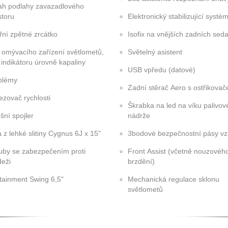
ah podlahy zavazadlového
storu
Elektronický stabilizující syst
třní zpětné zrcátko
Isofix na vnějších zadních sed
 omývacího zařízení světlometů,
Světelný asistent
 indikátoru úrovně kapaliny
USB vpředu (datové)
blémy
Zadní stěrač Aero s ostřikova
zovač rychlosti
Škrabka na led na víku palivov
šní spojler
nádrže
 z lehké slitiny Cygnus 6J x 15"
3bodové bezpečnostní pásy v
uby se zabezpečením proti
Front Assist (včetně nouzovéh
deži
brzdění)
otainment Swing 6,5"
Mechanická regulace sklonu
světlometů