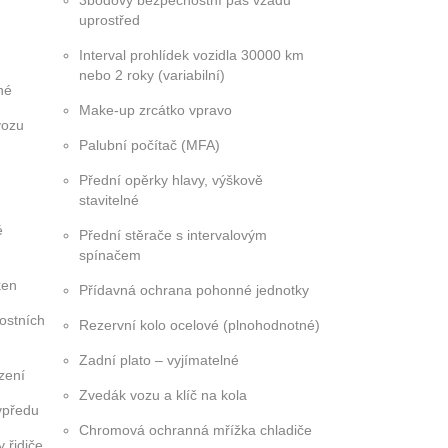
m
3bodový bezpečnostní pás vzadu
uprostřed
Interval prohlídek vozidla 30000 km
nebo 2 roky (variabilní)
né
Make-up zrcátko vpravo
vozu
Palubní počítač (MFA)
Přední opěrky hlavy, výškově
stavitelné
é
Přední stěrače s intervalovým
spínačem
ken
Přídavná ochrana pohonné jednotky
ostních
Rezervní kolo ocelové (plnohodnotné)
Zadní plato – vyjímatelné
zení
Zvedák vozu a klíč na kola
vpředu
Chromová ochranná mřížka chladiče
 řidiče