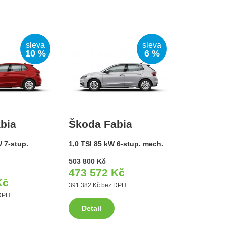
sleva
sleva
10 %
6 %
bia
Škoda Fabia
W 7-stup.
1,0 TSI 85 kW 6-stup. mech.
503 800 Kč
473 572 Kč
Kč
391 382 Kč bez DPH
 DPH
Detail