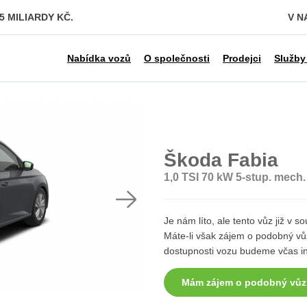
 MILIARDY KČ.
V N
Nabídka vozů
O společnosti
Prodejci
Služby
Škoda Fabia
1,0 TSI 70 kW 5-stup. mech.
Je nám líto, ale tento vůz již v
Máte-li však zájem o podobný vůz
dostupnosti vozu budeme včas i
Mám zájem o podobný vůz