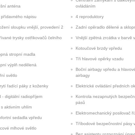
Centrální zamykání s dálkový
ešní anténa
ovládáním
 přídavného nápisu
4 reproduktory
ožení sloupku vnější, provedení 2
Zadní opěradlo dělené a sklop
řívané trysky ostřikovačů čelního
Vnější zpětná zrcátka v barvě 
Kotoučové brzdy vpředu
opná stropní madla
Tři hlavové opěrky vzadu
opní výplň nedělená
Boční airbagy vpředu a hlavov
řní světlo
airbagy
rytí řadící páky z koženky
Elektrické ovládání předních o
- digitální radiopříjem
Kontrola nezapnutých bezpečn
pásů
r s aktivním uhlím
Elektromechanický posilovač ří
fortní sedadla vpředu
Tříbodové bezpečnostní pásy 
cové mlhové světlo
Bez asistentu rozpoznání únavy