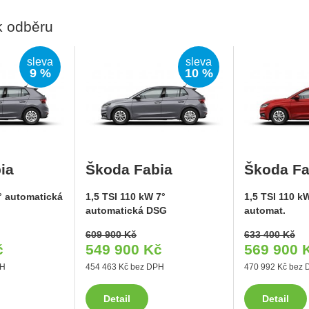
k odběru
sleva
sleva
9 %
10 %
ia
Škoda Fabia
Škoda Fa
° automatická
1,5 TSI 110 kW 7°
1,5 TSI 110 k
automatická DSG
automat.
609 900 Kč
633 400 Kč
č
549 900 Kč
569 900 
PH
454 463 Kč bez DPH
470 992 Kč bez
Detail
Detail