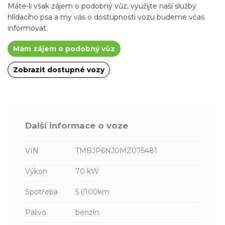
Máte-li však zájem o podobný vůz, využijte naší služby
hlídacího psa a my vás o dostupnosti vozu budeme včas
informovat.
Mám zájem o podobný vůz
Zobrazit dostupné vozy
Další informace o voze
VIN
TMBJP6NJ0MZ075481
Výkon
70 kW
Spotřeba
5 l/100km
Palivo
benzín