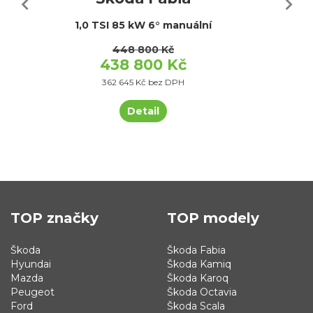
1,0 TSI 85 kW 6° manuální
448 800 Kč
438 800 Kč
362 645 Kč bez DPH
Detail
TOP značky
TOP modely
Škoda
Škoda Fabia
Hyundai
Škoda Kamiq
Mazda
Škoda Karoq
Peugeot
Škoda Octavia
Ford
Škoda Scala