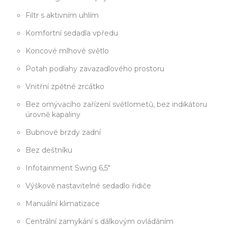
Filtr s aktivním uhlím
Komfortní sedadla vpředu
Koncové mlhové světlo
Potah podlahy zavazadlového prostoru
Vnitřní zpětné zrcátko
Bez omývacího zařízení světlometů, bez indikátoru
úrovně kapaliny
Bubnové brzdy zadní
Bez deštníku
Infotainment Swing 6,5"
Výškově nastavitelné sedadlo řidiče
Manuální klimatizace
Centrální zamykání s dálkovým ovládáním