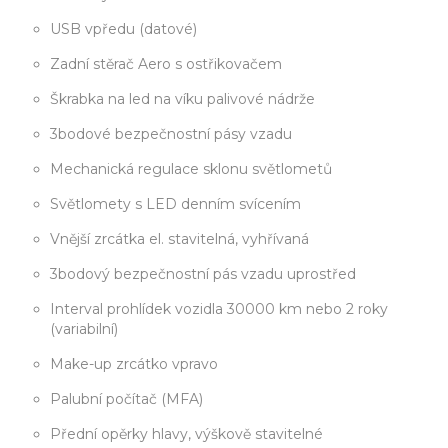
USB vpředu (datové)
Zadní stěrač Aero s ostřikovačem
Škrabka na led na víku palivové nádrže
3bodové bezpečnostní pásy vzadu
Mechanická regulace sklonu světlometů
Světlomety s LED denním svícením
Vnější zrcátka el. stavitelná, vyhřívaná
3bodový bezpečnostní pás vzadu uprostřed
Interval prohlídek vozidla 30000 km nebo 2 roky
(variabilní)
Make-up zrcátko vpravo
Palubní počítač (MFA)
Přední opěrky hlavy, výškově stavitelné