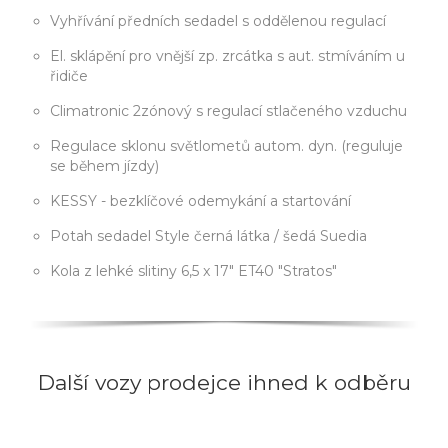
Vyhřívání předních sedadel s oddělenou regulací
El. sklápění pro vnější zp. zrcátka s aut. stmíváním u
řidiče
Climatronic 2zónový s regulací stlačeného vzduchu
Regulace sklonu světlometů autom. dyn. (reguluje
se během jízdy)
KESSY - bezklíčové odemykání a startování
Potah sedadel Style černá látka / šedá Suedia
Kola z lehké slitiny 6,5 x 17" ET40 "Stratos"
Další vozy prodejce ihned k odběru