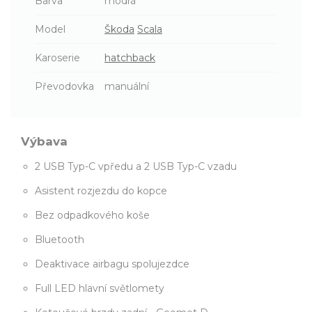
Barva
modrá
Model
Škoda
Scala
Karoserie
hatchback
Převodovka
manuální
Výbava
2 USB Typ-C vpředu a 2 USB Typ-C vzadu
Asistent rozjezdu do kopce
Bez odpadkového koše
Bluetooth
Deaktivace airbagu spolujezdce
Full LED hlavní světlomety