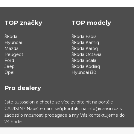
TOP značky
TOP modely
Škoda
Škoda Fabia
Hyundai
Škoda Kamiq
Mazda
Škoda Karoq
Peugeot
Škoda Octavia
Ford
Škoda Scala
Jeep
Škoda Kodiaq
Opel
Hyundai i30
Pro dealery
Jste autosalon a chcete se více zviditelnit na portále
CARISIN? Napište nám svůj kontakt na info@carisin.cz s
žádostí o možnosti propagace a my Vás kontaktujeme do
24 hodin.