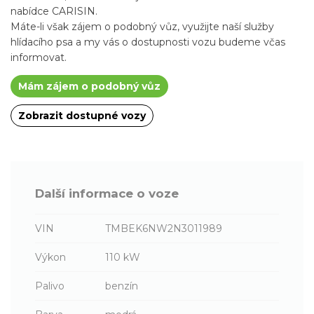
nabídce CARISIN.
Máte-li však zájem o podobný vůz, využijte naší služby
hlídacího psa a my vás o dostupnosti vozu budeme včas
informovat.
Mám zájem o podobný vůz
Zobrazit dostupné vozy
Další informace o voze
VIN
TMBEK6NW2N3011989
Výkon
110 kW
Palivo
benzín