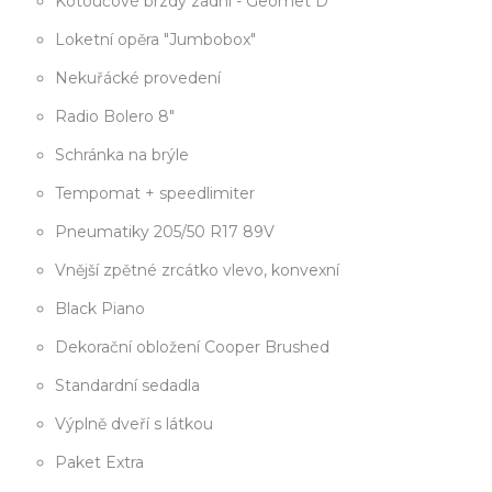
Kotoučové brzdy zadní - Geomet D
Loketní opěra "Jumbobox"
Nekuřácké provedení
Radio Bolero 8"
Schránka na brýle
Tempomat + speedlimiter
Pneumatiky 205/50 R17 89V
Vnější zpětné zrcátko vlevo, konvexní
Black Piano
Dekorační obložení Cooper Brushed
Standardní sedadla
Výplně dveří s látkou
Paket Extra