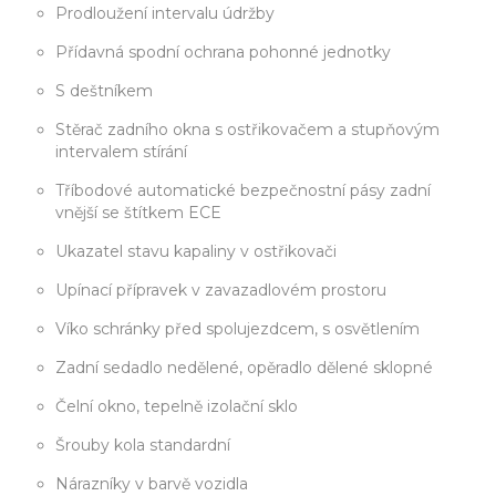
Prodloužení intervalu údržby
Přídavná spodní ochrana pohonné jednotky
S deštníkem
Stěrač zadního okna s ostřikovačem a stupňovým
intervalem stírání
Tříbodové automatické bezpečnostní pásy zadní
vnější se štítkem ECE
Ukazatel stavu kapaliny v ostřikovači
Upínací přípravek v zavazadlovém prostoru
Víko schránky před spolujezdcem, s osvětlením
Zadní sedadlo nedělené, opěradlo dělené sklopné
Čelní okno, tepelně izolační sklo
Šrouby kola standardní
Nárazníky v barvě vozidla