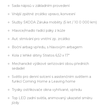
Sada nápisů v základním provedení
Vnější zpětné zrcátko vpravo, konvexní
Služby ŠKODA Záruka mobility (5 let / 10 0 000 km)
Hlavice/madlo řadící páky z kůže
Aut. stmívání pro vnitřní zp. zrcátko
Boční airbag vpředu, s hlavovým airbagem
Kola z lehké slitiny Stratos 6,5J x 17"
Mechanické výškové seřizování obou předních
sedadel
Světlo pro denní svícení s asistenčním světlem a
funkcí Coming Home a Leaving home
Trysky ostřikovače okna vyhřívané, vpředu
Top LED zadní světla, animovaný ukazatel směru
jízdy