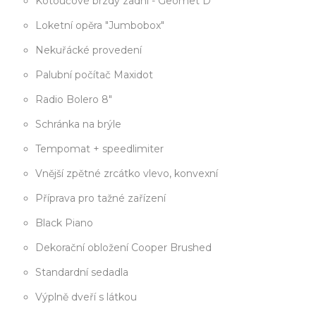
Kotoučové brzdy zadní - Geomet D
Loketní opěra "Jumbobox"
Nekuřácké provedení
Palubní počítač Maxidot
Radio Bolero 8"
Schránka na brýle
Tempomat + speedlimiter
Vnější zpětné zrcátko vlevo, konvexní
Příprava pro tažné zařízení
Black Piano
Dekorační obložení Cooper Brushed
Standardní sedadla
Výplně dveří s látkou