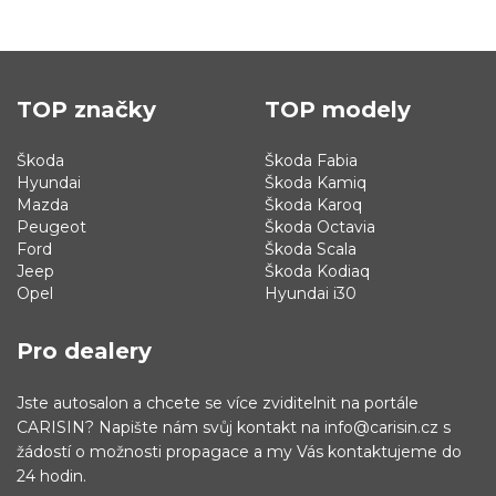
TOP značky
TOP modely
Škoda
Škoda Fabia
Hyundai
Škoda Kamiq
Mazda
Škoda Karoq
Peugeot
Škoda Octavia
Ford
Škoda Scala
Jeep
Škoda Kodiaq
Opel
Hyundai i30
Pro dealery
Jste autosalon a chcete se více zviditelnit na portále
CARISIN? Napište nám svůj kontakt na info@carisin.cz s
žádostí o možnosti propagace a my Vás kontaktujeme do
24 hodin.