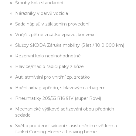
Šrouby kola standardní
Nárazníky v barvě vozidla
Sada nápisů v základním provedení
Vnější zpětné zrcátko vpravo, konvexní
Služby ŠKODA Záruka mobility (5 let / 10 0 000 km)
Rezervní kolo neplnohodnotné
Hlavice/madlo řadící páky z kůže
Aut. stmívání pro vnitřní zp. zrcátko
Boční airbag vpředu, s hlavovým airbagem
Pneumatiky 205/55 R16 91V (super Rowi)
Mechanické výškové seřizování obou předních
sedadel
Světlo pro denní svícení s asistenčním světlem a
funkcí Coming Home a Leaving home