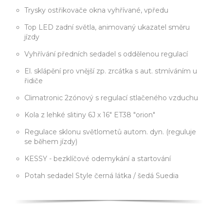
Trysky ostřikovače okna vyhřívané, vpředu
Top LED zadní světla, animovaný ukazatel směru
jízdy
Vyhřívání předních sedadel s oddělenou regulací
El. sklápění pro vnější zp. zrcátka s aut. stmíváním u
řidiče
Climatronic 2zónový s regulací stlačeného vzduchu
Kola z lehké slitiny 6J x 16" ET38 "orion"
Regulace sklonu světlometů autom. dyn. (reguluje
se během jízdy)
KESSY - bezklíčové odemykání a startování
Potah sedadel Style černá látka / šedá Suedia