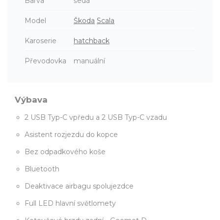
Barva
šedá
Model
Škoda
Scala
Karoserie
hatchback
Převodovka
manuální
Výbava
2 USB Typ-C vpředu a 2 USB Typ-C vzadu
Asistent rozjezdu do kopce
Bez odpadkového koše
Bluetooth
Deaktivace airbagu spolujezdce
Full LED hlavní světlomety