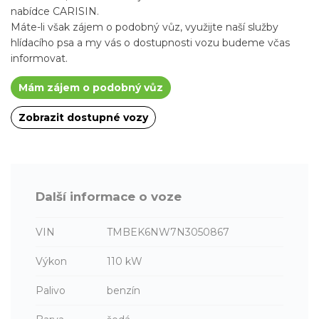
nabídce CARISIN.
Máte-li však zájem o podobný vůz, využijte naší služby
hlídacího psa a my vás o dostupnosti vozu budeme včas
informovat.
Mám zájem o podobný vůz
Zobrazit dostupné vozy
Další informace o voze
VIN
TMBEK6NW7N3050867
Výkon
110 kW
Palivo
benzín