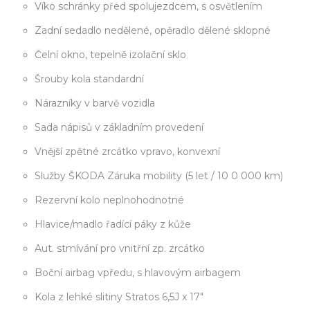
Víko schránky před spolujezdcem, s osvětlením
Zadní sedadlo nedělené, opěradlo dělené sklopné
Čelní okno, tepelně izolační sklo
Šrouby kola standardní
Nárazníky v barvě vozidla
Sada nápisů v základním provedení
Vnější zpětné zrcátko vpravo, konvexní
Služby ŠKODA Záruka mobility (5 let / 10 0 000 km)
Rezervní kolo neplnohodnotné
Hlavice/madlo řadící páky z kůže
Aut. stmívání pro vnitřní zp. zrcátko
Boční airbag vpředu, s hlavovým airbagem
Kola z lehké slitiny Stratos 6,5J x 17"