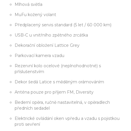
Mlhová světla
MuFu kožený volant
Předplacený servis standard (5 let / 60 000 km)
USB-C u vnitřního zpětného zrcátka
Dekorační obložení Lattice Grey
Parkovací kamera vzadu
Rezervní kolo ocelové (neplnohodnotné) s
příslušenstvím
Dekor šedá Latice s měděným orámováním
Anténa pouze pro příjem FM, Diversity
Bederní opěra, ručně nastavitelná, v opěradlech
předních sedadel
Elektrické ovládání oken vpředu a vzadu s pojistkou
proti sevření