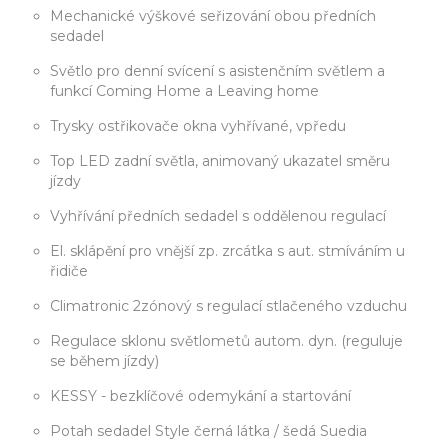
Mechanické výškové seřizování obou předních
sedadel
Světlo pro denní svícení s asistenčním světlem a
funkcí Coming Home a Leaving home
Trysky ostřikovače okna vyhřívané, vpředu
Top LED zadní světla, animovaný ukazatel směru
jízdy
Vyhřívání předních sedadel s oddělenou regulací
El. sklápění pro vnější zp. zrcátka s aut. stmíváním u
řidiče
Climatronic 2zónový s regulací stlačeného vzduchu
Regulace sklonu světlometů autom. dyn. (reguluje
se během jízdy)
KESSY - bezklíčové odemykání a startování
Potah sedadel Style černá látka / šedá Suedia