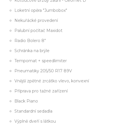
Kotoučové brzdy zadní - Geomet D
Loketní opěra "Jumbobox"
Nekuřácké provedení
Palubní počítač Maxidot
Radio Bolero 8"
Schránka na brýle
Tempomat + speedlimiter
Pneumatiky 205/50 R17 89V
Vnější zpětné zrcátko vlevo, konvexní
Příprava pro tažné zařízení
Black Piano
Standardní sedadla
Výplně dveří s látkou