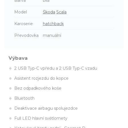
Barva
bílá
Model
Škoda
Scala
Karoserie
hatchback
Převodovka
manuální
Výbava
2 USB Typ-C vpředu a 2 USB Typ-C vzadu
Asistent rozjezdu do kopce
Bez odpadkového koše
Bluetooth
Deaktivace airbagu spolujezdce
Full LED hlavní světlomety