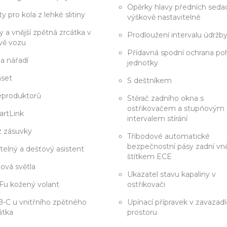
Opěrky hlavy předních sedad
ty pro kola z lehké slitiny
výškově nastavitelné
ky a vnější zpětná zrcátka v
Prodloužení intervalu údržb
vě vozu
Přídavná spodní ochrana p
a nářadí
jednotky
set
S deštníkem
eproduktorů
Stěrač zadního okna s
ostřikovačem a stupňovým
rtLink
intervalem stírání
 zásuvky
Tříbodové automatické
bezpečnostní pásy zadní vně
telný a dešťový asistent
štítkem ECE
ová světla
Ukazatel stavu kapaliny v
u kožený volant
ostřikovači
-C u vnitřního zpětného
Upínací přípravek v zavaza
átka
prostoru