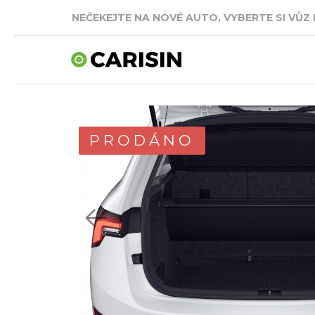
SKLADOVÁ AUTA V CELKOVÉ HODNOTĚ TÉMĚŘ
PRODÁNO