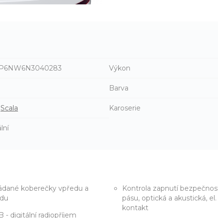
P6NW6N3040283
Výkon
n
Barva
Scala
Karoserie
lní
ádané koberečky vpředu a
Kontrola zapnutí bezpečnos
adu
pásu, optická a akustická, el.
kontakt
 - digitální radiopříjem