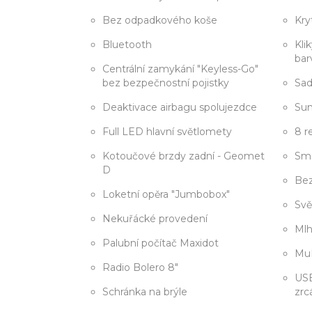
Bez odpadkového koše
Kry
Bluetooth
Kli
bar
Centrální zamykání "Keyless-Go"
bez bezpečnostní pojistky
Sad
Deaktivace airbagu spolujezdce
Sun
Full LED hlavní světlomety
8 r
Kotoučové brzdy zadní - Geomet
Sma
D
Bez
Loketní opěra "Jumbobox"
Svě
Nekuřácké provedení
Mlh
Palubní počítač Maxidot
MuF
Radio Bolero 8"
USB
Schránka na brýle
zrc