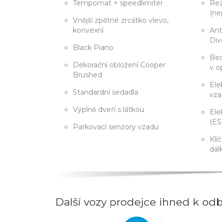
Tempomat + speedlimiter
Rez
(ne
Vnější zpětné zrcátko vlevo,
konvexní
Ant
Div
Black Piano
Bed
Dekorační obložení Cooper
v o
Brushed
Ele
Standardní sedadla
vza
Výplně dveří s látkou
Ele
(ES
Parkovací senzory vzadu
Klí
dál
Další vozy prodejce ihned k od