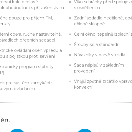
ervní kolo ocelové
Víko schránky před spoluje
plnohodnotné) s příslušenstvím
s osvětlením
éna pouze pro příjem FM,
Zadní sedadlo nedělené, opě
ersity
dělené sklopné
erní opěra, ručně nastavitelná,
Čelní okno, tepelně izolační 
pěradlech předních sedadel
Šrouby kola standardní
ktrické ovládání oken vpředu a
Nárazníky v barvě vozidla
du s pojistkou proti sevření
Sada nápisů v základním
ktronický program stability
provedení
P)
Vnější zpětné zrcátko vpravo
ček pro systém zamykání s
konvexní
kovým ovládáním
běru