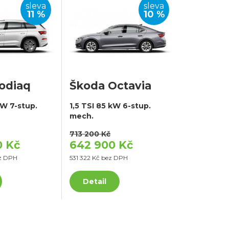
sleva
sleva
11 %
10 %
odiaq
Škoda Octavia
kW 7-stup.
1,5 TSI 85 kW 6-stup.
mech.
713 200 Kč
0 Kč
642 900 Kč
ez DPH
531 322 Kč bez DPH
Detail