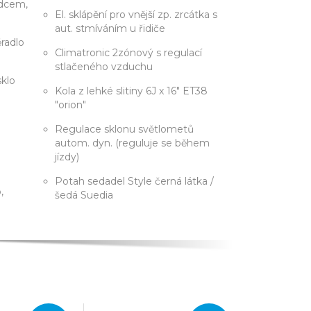
zdcem,
El. sklápění pro vnější zp. zrcátka s
aut. stmíváním u řidiče
radlo
Climatronic 2zónový s regulací
stlačeného vzduchu
sklo
Kola z lehké slitiny 6J x 16" ET38
"orion"
Regulace sklonu světlometů
autom. dyn. (reguluje se během
jízdy)
Potah sedadel Style černá látka /
,
šedá Suedia