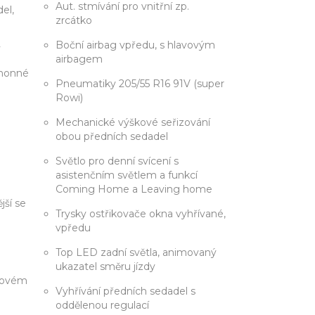
Aut. stmívání pro vnitřní zp.
el,
zrcátko
Boční airbag vpředu, s hlavovým
y
airbagem
ohonné
Pneumatiky 205/55 R16 91V (super
Rowi)
Mechanické výškové seřizování
obou předních sedadel
Světlo pro denní svícení s
asistenčním světlem a funkcí
Coming Home a Leaving home
jší se
Trysky ostřikovače okna vyhřívané,
vpředu
Top LED zadní světla, animovaný
ukazatel směru jízdy
dlovém
Vyhřívání předních sedadel s
oddělenou regulací