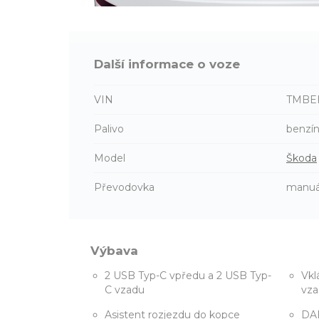
Další informace o voze
VIN
TMBE
Palivo
benzí
Model
Škoda
Převodovka
manuá
Výbava
2 USB Typ-C vpředu a 2 USB Typ-
Vkl
C vzadu
vz
Asistent rozjezdu do kopce
DAB