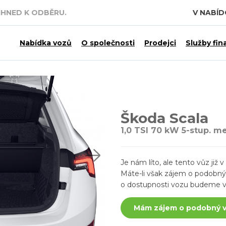
 7,5 MILIARDY KČ.
V NABÍ
Nabídka vozů
O společnosti
Prodejci
Služby fin
Škoda Scala
1,0 TSI 70 kW 5-stup. m
Je nám líto, ale tento vůz ji
Máte-li však zájem o podobný v
o dostupnosti vozu budeme v
Mám zájem o podobný 