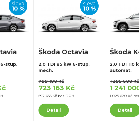
sleva
sleva
10 %
10 %
tavia
Škoda Octavia
Škoda K
 6-stup.
2,0 TDI 85 kW 6-stup.
2,0 TDI 110 
mech.
automat.
799 100 Kč
1 395 600 Kč
Kč
723 163 Kč
1 241 00
PH
597 655 Kč bez DPH
1 025 620 Kč b
Detail
Detail