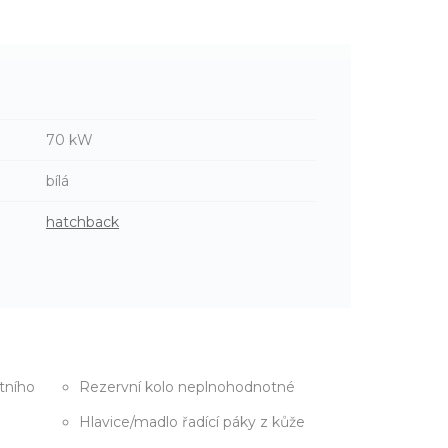
70 kW
bílá
hatchback
tního
Rezervní kolo neplnohodnotné
Hlavice/madlo řadící páky z kůže