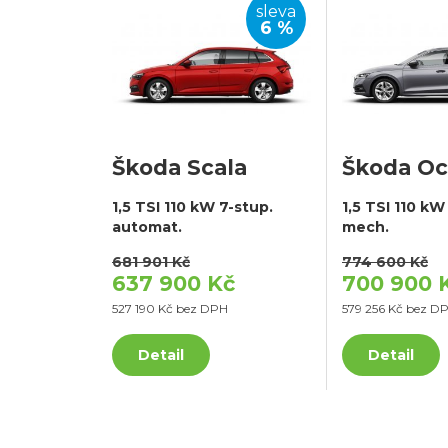
sleva
6 %
Škoda Scala
Škoda Oc
1,5 TSI 110 kW 7-stup.
1,5 TSI 110 kW
automat.
mech.
681 901 Kč
774 600 Kč
637 900 Kč
700 900 
527 190 Kč bez DPH
579 256 Kč bez D
Detail
Detail