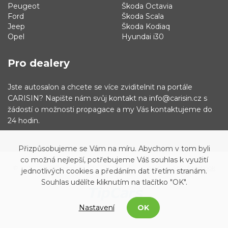
Peugeot
Škoda Octavia
Ford
Škoda Scala
Jeep
Škoda Kodiaq
Opel
Hyundai i30
Pro dealery
Jste autosalon a chcete se více zviditelnit na portále
CARISIN? Napište nám svůj kontakt na info@carisin.cz s
žádostí o možnosti propagace a my Vás kontaktujeme do
24 hodin.
Přizpůsobujeme se Vám na míru. Abychom v tom byli
co možná nejlepší, potřebujeme Váš souhlas k využití
© 2019 - 2021 Carisin.cz
Archiv vozů
Facebook
jednotlivých cookies a předáním dat třetím stranám.
Souhlas udělíte kliknutím na tlačítko "OK".
Nastavení
OK