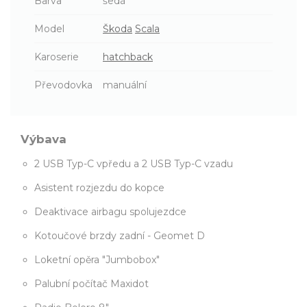
Barva
šedá
Model
Škoda
Scala
Karoserie
hatchback
Převodovka
manuální
Výbava
2 USB Typ-C vpředu a 2 USB Typ-C vzadu
Asistent rozjezdu do kopce
Deaktivace airbagu spolujezdce
Kotoučové brzdy zadní - Geomet D
Loketní opěra "Jumbobox"
Palubní počítač Maxidot