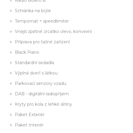
Radio Bolero 8"
Schránka na brýle
Tempomat + speedlimiter
Vnější zpětné zrcátko vlevo, konvexní
Příprava pro tažné zařízení
Black Piano
Standardní sedadla
Výplně dveří s látkou
Parkovací senzory vzadu
DAB - digitální radiopříjem
Kryty pro kola z lehké slitiny
Paket Exteriér
Paket Interiér