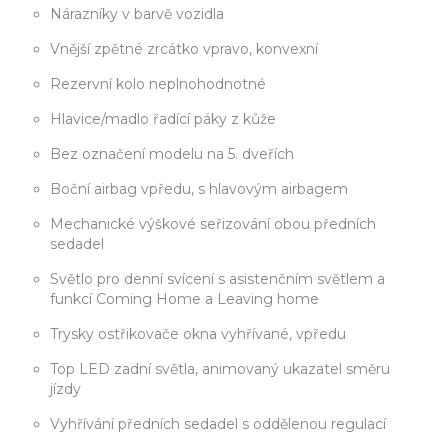
Nárazníky v barvě vozidla
Vnější zpětné zrcátko vpravo, konvexní
Rezervní kolo neplnohodnotné
Hlavice/madlo řadící páky z kůže
Bez označení modelu na 5. dveřích
Boční airbag vpředu, s hlavovým airbagem
Mechanické výškové seřizování obou předních
sedadel
Světlo pro denní svícení s asistenčním světlem a
funkcí Coming Home a Leaving home
Trysky ostřikovače okna vyhřívané, vpředu
Top LED zadní světla, animovaný ukazatel směru
jízdy
Vyhřívání předních sedadel s oddělenou regulací