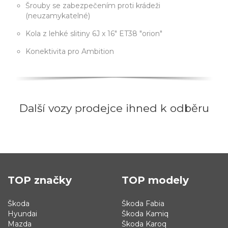
Šrouby se zabezpečením proti krádeži
(neuzamykatelné)
Kola z lehké slitiny 6J x 16" ET38 "orion"
Konektivita pro Ambition
Další vozy prodejce ihned k odběru
TOP značky
TOP modely
Škoda
Škoda Fabia
Hyundai
Škoda Kamiq
Mazda
Škoda Karoq