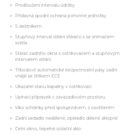
Prodloužení intervalu údržby
Přídavná spodní ochrana pohonné jednotky
S deštníkem
Stupňový interval stírání stěračů s se snímačem
světla
Stěrač zadního okna s ostřikovačem a stupňovým
intervalem stírání
Tříbodové automatické bezpečnostní pásy zadní
vnější se štítkem ECE
Ukazatel stavu kapaliny v ostřikovači
Upínací přípravek v zavazadlovém prostoru
Víko schránky před spolujezdcem, s osvětlením
Zadní sedadlo nedělené, opěradlo dělené sklopné
Čelní okno, tepelně izolační sklo