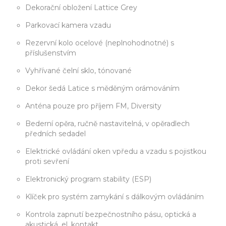
Dekorační obložení Lattice Grey
Parkovací kamera vzadu
Rezervní kolo ocelové (neplnohodnotné) s
příslušenstvím
Vyhřívané čelní sklo, tónované
Dekor šedá Latice s měděným orámováním
Anténa pouze pro příjem FM, Diversity
Bederní opěra, ručně nastavitelná, v opěradlech
předních sedadel
Elektrické ovládání oken vpředu a vzadu s pojistkou
proti sevření
Elektronický program stability (ESP)
Klíček pro systém zamykání s dálkovým ovládáním
Kontrola zapnutí bezpečnostního pásu, optická a
akustická, el. kontakt