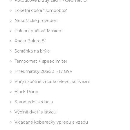
Kotoučové brzdy zadní - Geomet D
Loketní opěra "Jumbobox"
Nekuřácké provedení
Palubní počítač Maxidot
Radio Bolero 8"
Schránka na brýle
Tempomat + speedlimiter
Pneumatiky 205/50 R17 89V
Vnější zpětné zrcátko vlevo, konvexní
Black Piano
Standardní sedadla
Výplně dveří s látkou
Vkládané koberečky vpředu a vzadu