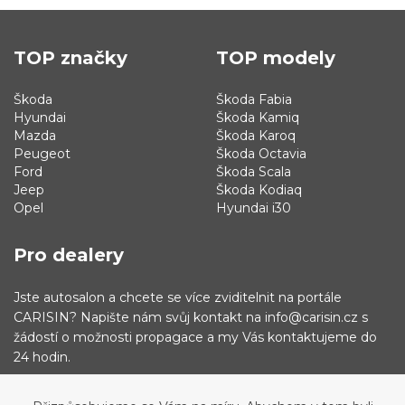
TOP značky
TOP modely
Škoda
Škoda Fabia
Hyundai
Škoda Kamiq
Mazda
Škoda Karoq
Peugeot
Škoda Octavia
Ford
Škoda Scala
Jeep
Škoda Kodiaq
Opel
Hyundai i30
Pro dealery
Jste autosalon a chcete se více zviditelnit na portále
CARISIN? Napište nám svůj kontakt na info@carisin.cz s
žádostí o možnosti propagace a my Vás kontaktujeme do
24 hodin.