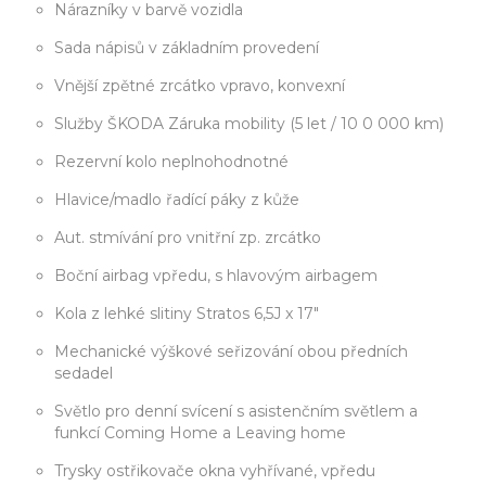
Nárazníky v barvě vozidla
Sada nápisů v základním provedení
Vnější zpětné zrcátko vpravo, konvexní
Služby ŠKODA Záruka mobility (5 let / 10 0 000 km)
Rezervní kolo neplnohodnotné
Hlavice/madlo řadící páky z kůže
Aut. stmívání pro vnitřní zp. zrcátko
Boční airbag vpředu, s hlavovým airbagem
Kola z lehké slitiny Stratos 6,5J x 17"
Mechanické výškové seřizování obou předních
sedadel
Světlo pro denní svícení s asistenčním světlem a
funkcí Coming Home a Leaving home
Trysky ostřikovače okna vyhřívané, vpředu