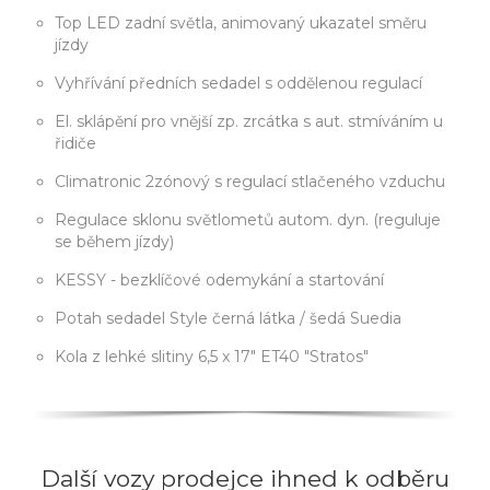
Top LED zadní světla, animovaný ukazatel směru
jízdy
Vyhřívání předních sedadel s oddělenou regulací
El. sklápění pro vnější zp. zrcátka s aut. stmíváním u
řidiče
Climatronic 2zónový s regulací stlačeného vzduchu
Regulace sklonu světlometů autom. dyn. (reguluje
se během jízdy)
KESSY - bezklíčové odemykání a startování
Potah sedadel Style černá látka / šedá Suedia
Kola z lehké slitiny 6,5 x 17" ET40 "Stratos"
Další vozy prodejce ihned k odběru