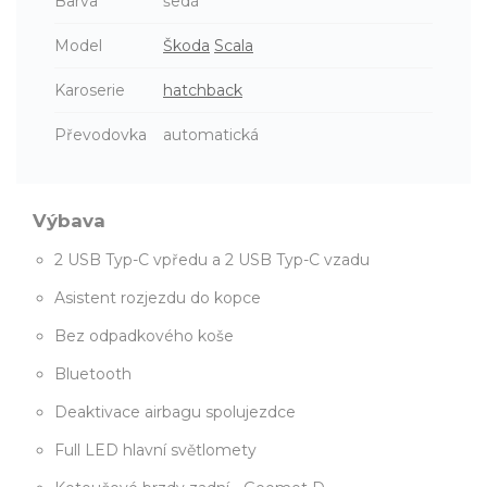
Barva
šedá
Model
Škoda
Scala
Karoserie
hatchback
Převodovka
automatická
Výbava
2 USB Typ-C vpředu a 2 USB Typ-C vzadu
Asistent rozjezdu do kopce
Bez odpadkového koše
Bluetooth
Deaktivace airbagu spolujezdce
Full LED hlavní světlomety