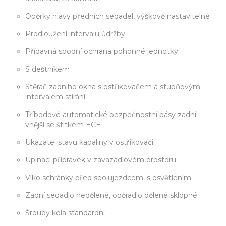
Opěrky hlavy předních sedadel, výškově nastavitelné
Prodloužení intervalu údržby
Přídavná spodní ochrana pohonné jednotky
S deštníkem
Stěrač zadního okna s ostřikovačem a stupňovým
intervalem stírání
Tříbodové automatické bezpečnostní pásy zadní
vnější se štítkem ECE
Ukazatel stavu kapaliny v ostřikovači
Upínací přípravek v zavazadlovém prostoru
Víko schránky před spolujezdcem, s osvětlením
Zadní sedadlo nedělené, opěradlo dělené sklopné
Šrouby kola standardní