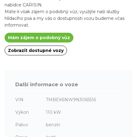
nabídce CARISIN.
Máte-li však zájem o podobný vůz, využijte naší služby
hlídacího psa a my vás o dostupnosti vozu budeme včas
informovat.
Mám zájem o podobný vůz
Zobrazit dostupné vozy
Další informace o voze
VIN
TMBEK6NW9N3065516
Výkon
110 kW
Palivo
benzín