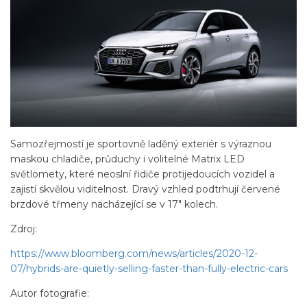
Samozřejmostí je sportovně laděný exteriér s výraznou
maskou chladiče, průduchy i volitelné Matrix LED
světlomety, které neoslní řidiče protijedoucích vozidel a
zajistí skvělou viditelnost. Dravý vzhled podtrhují červené
brzdové třmeny nacházející se v 17" kolech.
Zdroj:
https://www.bloomberg.com/news/articles/2020-12-
07/hybrids-are-quietly-selling-faster-than-fully-electric-cars
Autor fotografie: