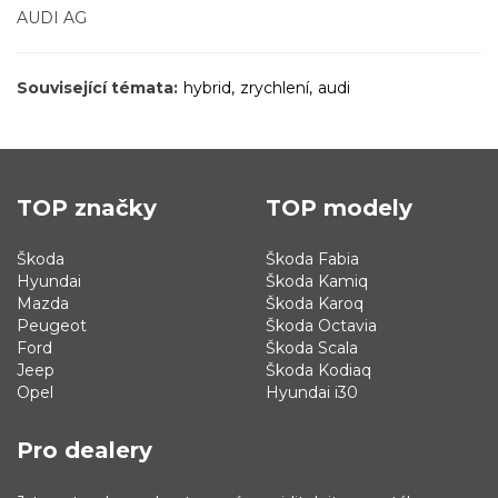
AUDI AG
Související témata:
hybrid
zrychlení
audi
TOP značky
TOP modely
Škoda
Škoda Fabia
Hyundai
Škoda Kamiq
Mazda
Škoda Karoq
Peugeot
Škoda Octavia
Ford
Škoda Scala
Jeep
Škoda Kodiaq
Opel
Hyundai i30
Pro dealery