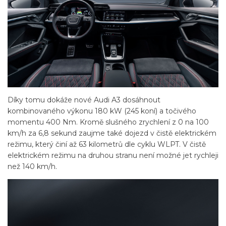
Díky tomu dokáže nové Audi A3 dosáhnout
kombinovaného výkonu 180 kW (245 koní) a točivého
momentu 400 Nm. Kromě slušného zrychlení z 0 na 100
km/h za 6,8 sekund zaujme také dojezd v čistě elektrickém
režimu, který činí až 63 kilometrů dle cyklu WLPT. V čistě
elektrickém režimu na druhou stranu není možné jet rychleji
než 140 km/h.