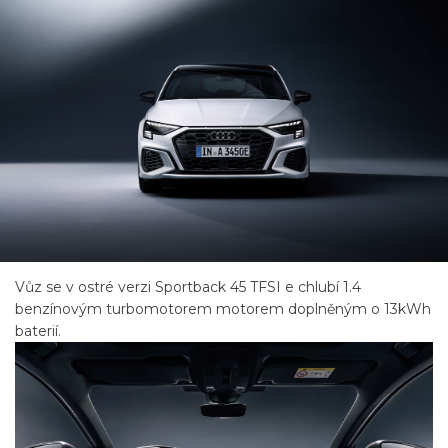
Vůz se v ostré verzi Sportback 45 TFSI e chlubí 1.4
benzínovým turbomotorem motorem doplněným o 13kWh
baterií.