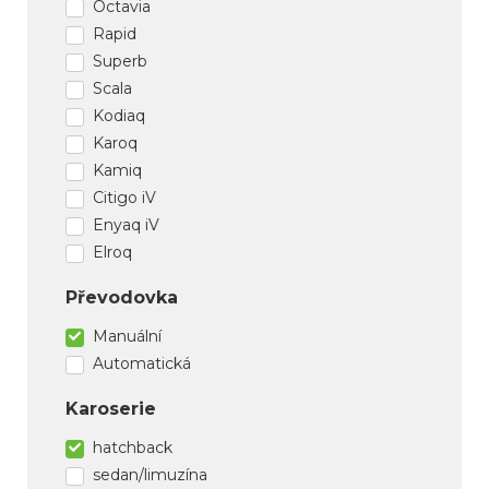
Octavia
Rapid
Superb
Scala
Kodiaq
Karoq
Kamiq
Citigo iV
Enyaq iV
Elroq
Převodovka
Manuální
Automatická
Karoserie
hatchback
sedan/limuzína