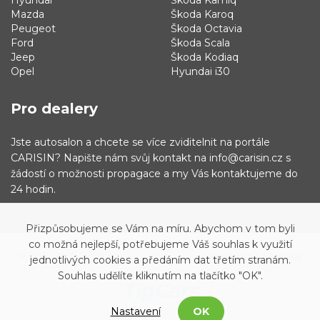
Hyundai
Škoda Kamiq
Mazda
Škoda Karoq
Peugeot
Škoda Octavia
Ford
Škoda Scala
Jeep
Škoda Kodiaq
Opel
Hyundai i30
Pro dealery
Jste autosalon a chcete se více zviditelnit na portále
CARISIN? Napište nám svůj kontakt na info@carisin.cz s
žádostí o možnosti propagace a my Vás kontaktujeme do
24 hodin.
Přizpůsobujeme se Vám na míru. Abychom v tom byli
co možná nejlepší, potřebujeme Váš souhlas k využití
© 2019 - 2021 Carisin.cz
Archiv vozů
Facebook
jednotlivých cookies a předáním dat třetím stranám.
Souhlas udělíte kliknutím na tlačítko "OK".
Nastavení
OK