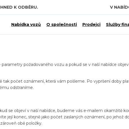
IHNED K ODBĚRU.
V NABÍ
Nabídka vozů
O společnosti
Prodejci
Služby fin
te parametry požadovaného vozu a pokud se v naší nabídce obje
jně tak počet oznámení, která vám pošleme. Po vypršení doby plat
tému odstraníme.
okud se objeví v naší nabídce, budeme vás e-mailem okamžitě ko
te její konec, stejně jako počet zaslaných oznámení, po jehož d
zároveň obě položky.