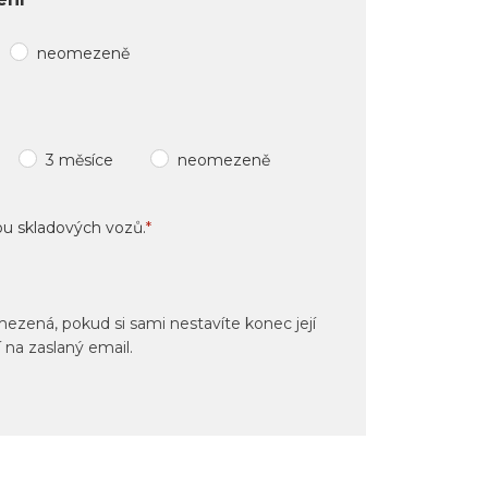
neomezeně
3 měsíce
neomezeně
ou skladových vozů.
*
ezená, pokud si sami nestavíte konec její
 na zaslaný email.