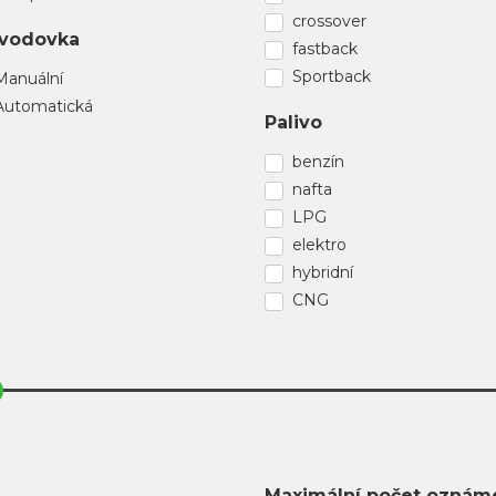
crossover
vodovka
fastback
Sportback
Manuální
Automatická
Palivo
benzín
nafta
LPG
elektro
hybridní
CNG
Maximální počet oznám