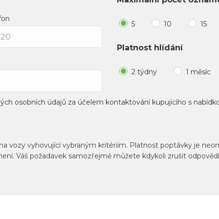
fon
5
10
15
Platnost hlídání
2 týdny
1 měsíc
vých osobních údajů za účelem kontaktování kupujícího s nabídk
 vozy vyhovující vybraným kritériím. Platnost poptávky je neom
ámení. Váš požadavek samozřejmě můžete kdykoli zrušit odpovědí