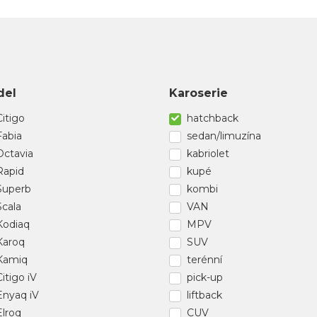
del
Karoserie
Citigo
hatchback
Fabia
sedan/limuzína
Octavia
kabriolet
Rapid
kupé
Superb
kombi
Scala
VAN
Kodiaq
MPV
Karoq
SUV
Kamiq
terénní
Citigo iV
pick-up
Enyaq iV
liftback
Elroq
CUV